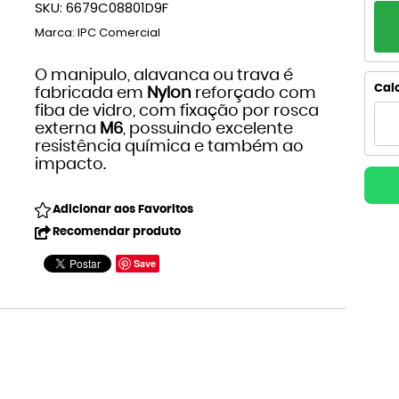
SKU:
6679C08801D9F
PA
Marca:
IPC Comercial
1x
O manipulo, alavanca ou trava é
2x
Calc
fabricada em
Nylon
reforçado com
fiba de vidro, com fixação por rosca
3x
externa
M6
, possuindo excelente
resistência química e também ao
4
impacto.
5x
Adicionar aos Favoritos
Recomendar produto
Save