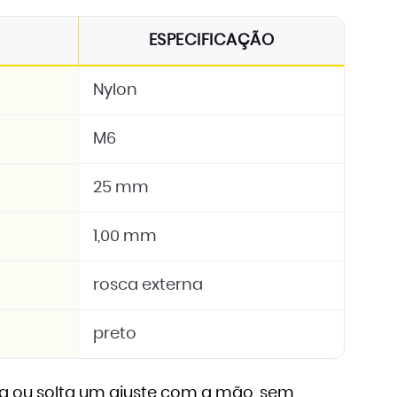
ESPECIFICAÇÃO
Nylon
M6
25 mm
1,00 mm
rosca externa
preto
va ou solta um ajuste com a mão, sem