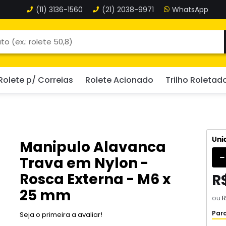
(11)
3136-1560
(21)
2038-9971
Rolete p/ Correias
Rolete Acionado
Trilho Roletad
Uni
Manipulo Alavanca
Trava em Nylon -
Rosca Externa - M6 x
R$
25 mm
ou
R
Parc
Seja o primeira a avaliar!