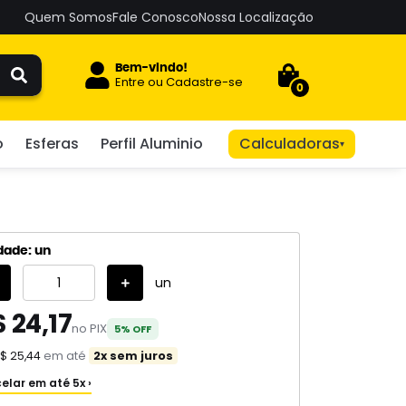
Quem Somos
Fale Conosco
Nossa Localização
Bem-vindo!
Entre
ou
Cadastre-se
0
o
Esferas
Perfil Aluminio
Calculadoras
▾
dade: un
un
 24,17
no PIX
5% OFF
$ 25,44
em até
2x sem juros
elar em até 5x ›