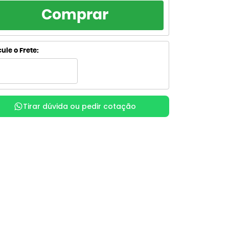
RCELAMENTO
TOTAL
Comprar
R$ 25,44
de R$ 25,44
sem juros
R$ 25,44
de R$ 12,72
ule o Frete:
sem juros
R$ 28,30
de R$ 9,43
com juros
R$ 28,33
x
de R$ 7,08
com juros
Tirar dúvida ou pedir cotação
R$ 29,08
de R$ 5,82
com juros