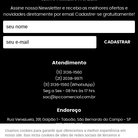
Assine nossa Newsletter e receba as melhores ofertas e
novidades diretamente por email. Cadastre-se gratuitamente!
CADASTRAR
Atendimento
(11)
3136-1560
(21)
2038-9971
(11)
3136-1560
(WhatsApp)
Seg a Sex - 08 hrs às 17 hrs
sac@ipccomercial.com.br
Endereço
Rua Venezuela, 391, Galpão 1
-
Taboão, São Bernardo do Campo
-
SP
CEP: 09667-020
Usamos cookies para garantir que oferecemos a melhor experiência em
nosso site. Isso inclui cookies de sites de redes sociais de terceiros e