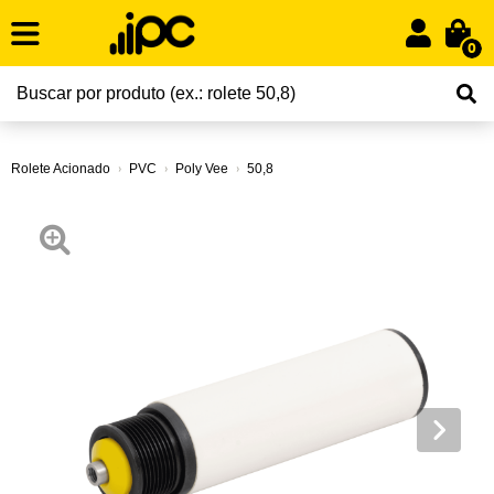
0
Rolete Acionado
PVC
Poly Vee
50,8