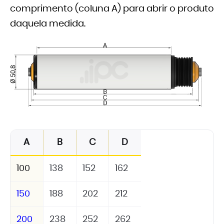
comprimento (coluna A) para abrir o produto
daquela medida.
A
B
C
D
100
138
152
162
150
188
202
212
200
238
252
262