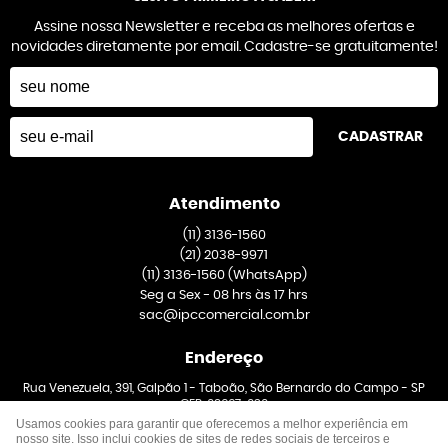
Assine nossa Newsletter e receba as melhores ofertas e
novidades diretamente por email. Cadastre-se gratuitamente!
CADASTRAR
Atendimento
(11)
3136-1560
(21)
2038-9971
(11)
3136-1560
(WhatsApp)
Seg a Sex - 08 hrs às 17 hrs
sac@ipccomercial.com.br
Endereço
Rua Venezuela, 391, Galpão 1
-
Taboão, São Bernardo do Campo
-
SP
CEP: 09667-020
Usamos cookies para garantir que oferecemos a melhor experiência em
nosso site. Isso inclui cookies de sites de redes sociais de terceiros e