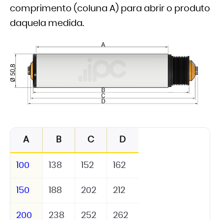
comprimento (coluna A) para abrir o produto
daquela medida.
A
B
C
D
100
138
152
162
150
188
202
212
200
238
252
262