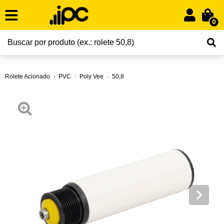
0
Rolete Acionado
PVC
Poly Vee
50,8