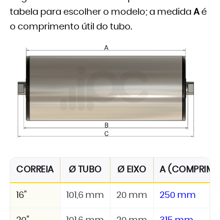
tabela para escolher o modelo; a medida
A
é
o comprimento útil do tubo.
CORREIA
Ø TUBO
Ø EIXO
A (COMPRIMEN
16"
101,6 mm
20 mm
250 mm