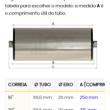
tabela para escolher o modelo; a medida
A
é
o comprimento útil do tubo.
CORREIA
Ø TUBO
Ø EIXO
A (COMPRIMEN
16"
101,6 mm
20 mm
250 mm