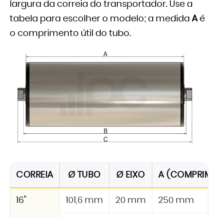
largura da correia do transportador. Use a
tabela para escolher o modelo; a medida
A
é
o comprimento útil do tubo.
CORREIA
Ø TUBO
Ø EIXO
A (COMPRIMEN
16"
101,6 mm
20 mm
250 mm