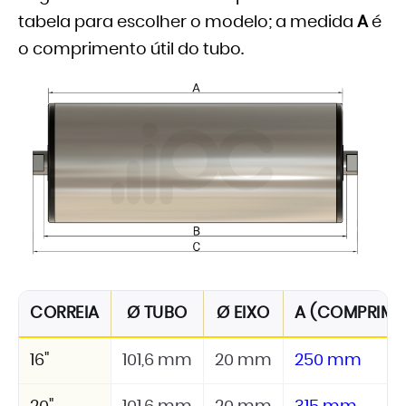
tabela para escolher o modelo; a medida
A
é
o comprimento útil do tubo.
CORREIA
Ø TUBO
Ø EIXO
A (COMPRIMEN
16"
101,6 mm
20 mm
250 mm