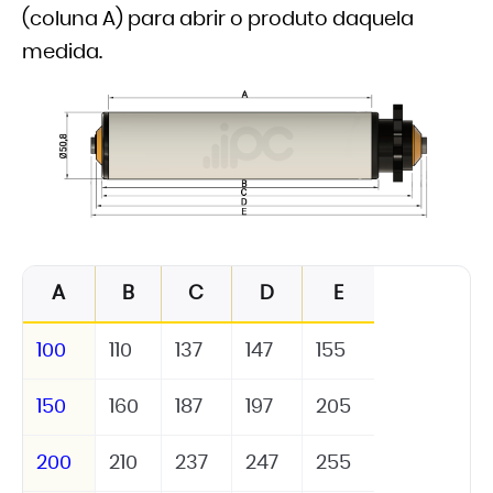
(coluna A) para abrir o produto daquela
medida.
A
B
C
D
E
100
110
137
147
155
150
160
187
197
205
200
210
237
247
255