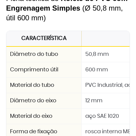
Engrenagem Simples
(Ø 50,8 mm,
útil 600 mm)
CARACTERÍSTICA
E
Diâmetro do tubo
50,8 mm
Comprimento útil
600 mm
Material do tubo
PVC Industrial, a
Diâmetro do eixo
12 mm
Material do eixo
aço SAE 1020
Forma de fixação
rosca interna M8