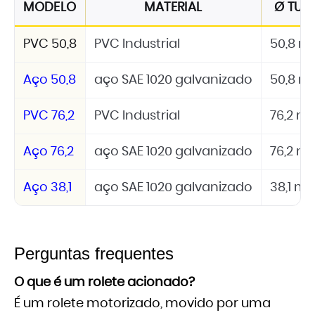
MODELO
MATERIAL
Ø TUB
PVC 50,8
PVC Industrial
50,8 
Aço 50,8
aço SAE 1020 galvanizado
50,8 
PVC 76,2
PVC Industrial
76,2 
Aço 76,2
aço SAE 1020 galvanizado
76,2 
Aço 38,1
aço SAE 1020 galvanizado
38,1 m
Perguntas frequentes
O que é um rolete acionado?
É um rolete motorizado, movido por uma