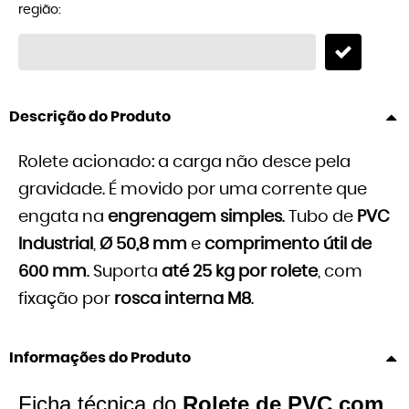
região:
Descrição do Produto
Rolete acionado: a carga não desce pela
gravidade. É movido por uma corrente que
engata na
engrenagem simples
. Tubo de
PVC
Industrial
,
Ø 50,8 mm
e
comprimento útil de
600 mm
. Suporta
até 25 kg por rolete
, com
fixação por
rosca interna M8
.
Informações do Produto
Ficha técnica do
Rolete de PVC com