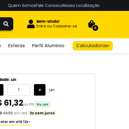
Quem Somos
Fale Conosco
Nossa Localização
Bem-vindo!
Entre
ou
Cadastre-se
0
o
Esferas
Perfil Aluminio
Calculadoras
▾
dade: un
un
 61,32
no PIX
5% OFF
$ 64,55
em até
2x sem juros
elar em até 12x ›