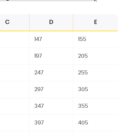
C
D
E
147
155
197
205
247
255
297
305
347
355
397
405