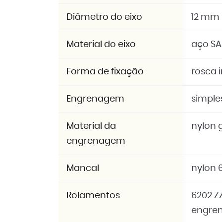
Diâmetro do eixo
12 mm
Material do eixo
aço SA
Forma de fixação
rosca 
Engrenagem
simples
Material da
nylon g
engrenagem
Mancal
nylon 6
Rolamentos
6202 Z
engre