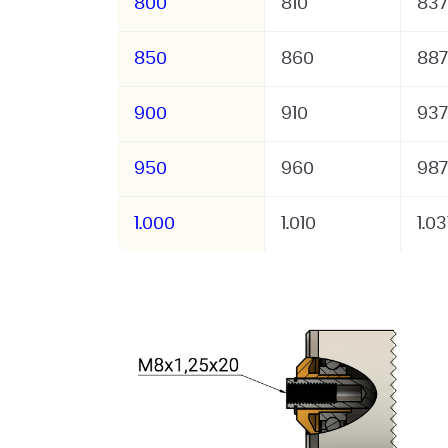
800
810
837
850
860
887
900
910
937
950
960
987
1.000
1.010
1.0