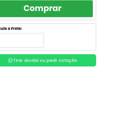
RCELAMENTO
TOTAL
Comprar
R$ 64,55
de R$ 64,55
sem juros
R$ 64,55
de R$ 32,28
ule o Frete:
sem juros
R$ 71,80
de R$ 23,93
com juros
R$ 71,88
x
de R$ 17,97
com juros
Tirar dúvida ou pedir cotação
R$ 73,79
de R$ 14,76
com juros
R$ 73,79
de R$ 12,30
com juros
R$ 75,34
de R$ 10,76
com juros
R$ 75,35
de R$ 9,42
com juros
R$ 77,26
de R$ 8,58
com juros
R$ 77,88
x
de R$ 7,79