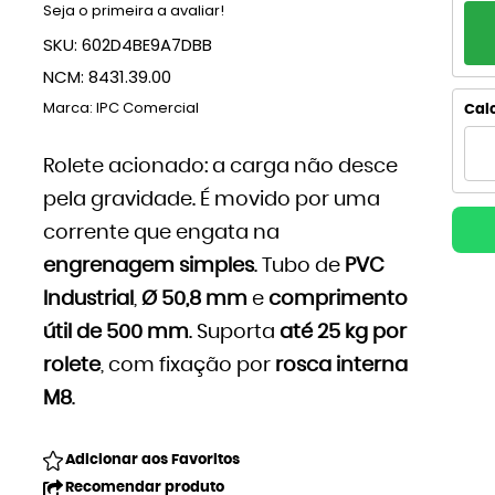
Seja o primeira a avaliar!
PA
SKU:
602D4BE9A7DBB
1x
NCM:
8431.39.00
2x
Marca:
IPC Comercial
Calc
3x
Rolete acionado: a carga não desce
pela gravidade. É movido por uma
4
corrente que engata na
5x
engrenagem simples
. Tubo de
PVC
6x
Industrial
,
Ø 50,8 mm
e
comprimento
útil de 500 mm
. Suporta
até 25 kg por
7x
rolete
, com fixação por
rosca interna
8x
M8
.
9x
Adicionar aos Favoritos
Recomendar produto
10