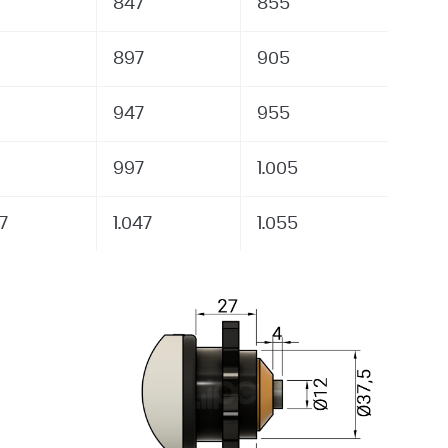
847
855
897
905
947
955
997
1.005
37
1.047
1.055