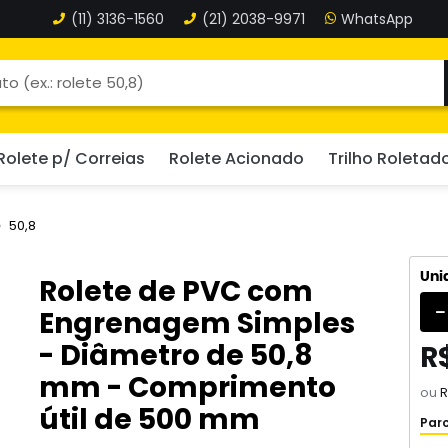
(11)
3136-1560
(21)
2038-9971
Rolete p/ Correias
Rolete Acionado
Trilho Roletad
50,8
Uni
Rolete de PVC com
Engrenagem Simples
- Diâmetro de 50,8
R$
mm - Comprimento
ou
R
útil de 500 mm
Parc