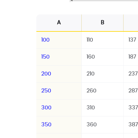
A
B
100
110
137
150
160
187
200
210
237
250
260
287
300
310
337
350
360
387