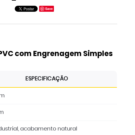
Save
11
12
 PVC com Engrenagem Simples
ESPECIFICAÇÃO
mm
mm
dustrial, acabamento natural