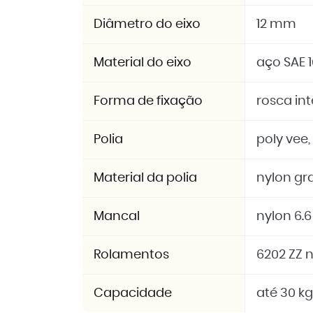
Diâmetro do eixo
12 mm
Material do eixo
aço SAE 
Forma de fixação
rosca in
Polia
poly vee,
Material da polia
nylon gra
Mancal
nylon 6.6
Rolamentos
6202 ZZ n
Capacidade
até 30 kg