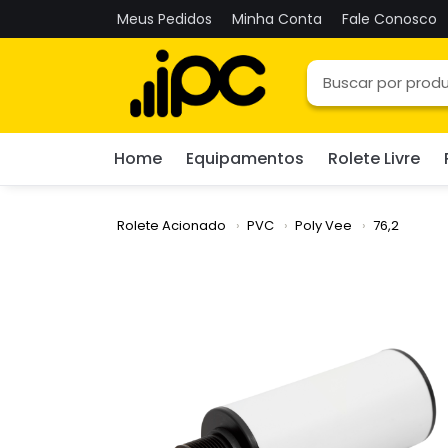
Meus Pedidos
Minha Conta
Fale Conosco
Home
Equipamentos
Rolete Livre
Rolete Acionado
PVC
Poly Vee
76,2