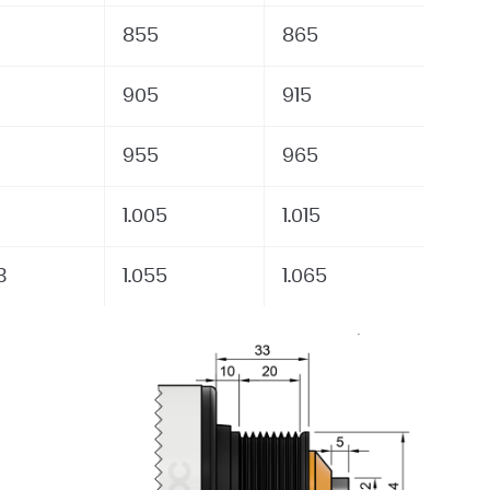
855
865
905
915
955
965
1.005
1.015
3
1.055
1.065