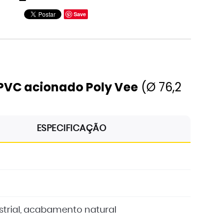
Save
11
12
 PVC acionado Poly Vee
(Ø 76,2
ESPECIFICAÇÃO
strial, acabamento natural