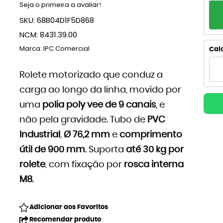
Seja o primeira a avaliar!
PA
SKU:
68B04D1F5D868
1x
NCM:
8431.39.00
2x
Marca:
IPC Comercial
Calc
3x
Rolete motorizado que conduz a
carga ao longo da linha, movido por
4
uma
polia poly vee de 9 canais
, e
5x
não pela gravidade. Tubo de
PVC
6x
Industrial
,
Ø 76,2 mm
e
comprimento
útil de 900 mm
. Suporta
até 30 kg por
7x
rolete
, com fixação por
rosca interna
8x
M8
.
9x
Adicionar aos Favoritos
Recomendar produto
10