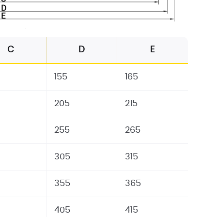
C
D
E
155
165
205
215
255
265
305
315
355
365
405
415