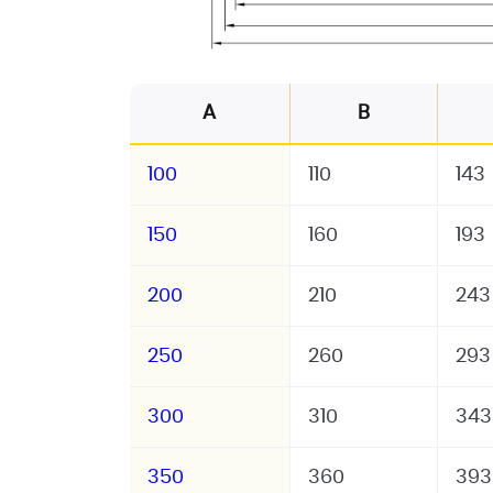
A
B
100
110
143
150
160
193
200
210
243
250
260
293
300
310
343
350
360
393