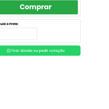
RCELAMENTO
TOTAL
Comprar
R$ 113,00
de R$ 113,00
sem juros
R$ 113,00
de R$ 56,50
ule o Frete:
sem juros
R$ 125,69
de R$ 41,90
com juros
R$ 125,84
x
de R$ 31,46
com juros
Tirar dúvida ou pedir cotação
R$ 129,17
de R$ 25,83
com juros
R$ 129,18
de R$ 21,53
com juros
R$ 131,89
de R$ 18,84
com juros
R$ 131,90
de R$ 16,49
com juros
R$ 135,25
de R$ 15,03
com juros
R$ 136,33
x
de R$ 13,63