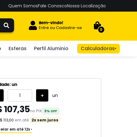
Quem Somos
Fale Conosco
Nossa Localização
Bem-vindo!
Entre
ou
Cadastre-se
0
o
Esferas
Perfil Aluminio
Calculadoras
▾
dade: un
un
 107,35
no PIX
5% OFF
$ 113,00
em até
2x sem juros
elar em até 12x ›