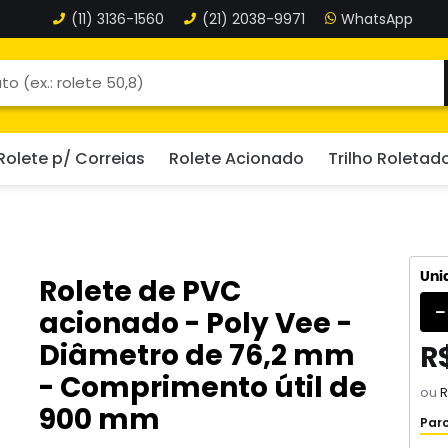
(11)
3136-1560
(21)
2038-9971
Rolete p/ Correias
Rolete Acionado
Trilho Roletad
Uni
Rolete de PVC
acionado - Poly Vee -
Diâmetro de 76,2 mm
R$
- Comprimento útil de
ou
R
900 mm
Parc