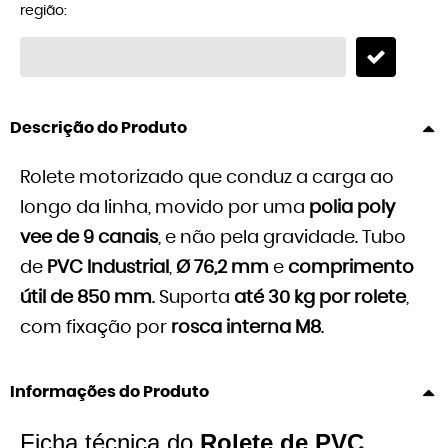
região:
Descrição do Produto
Rolete motorizado que conduz a carga ao
longo da linha, movido por uma
polia poly
vee de 9 canais
, e não pela gravidade. Tubo
de
PVC Industrial
,
Ø 76,2 mm
e
comprimento
útil de 850 mm
. Suporta
até 30 kg por rolete
,
com fixação por
rosca interna M8
.
Informações do Produto
Ficha técnica do
Rolete de PVC