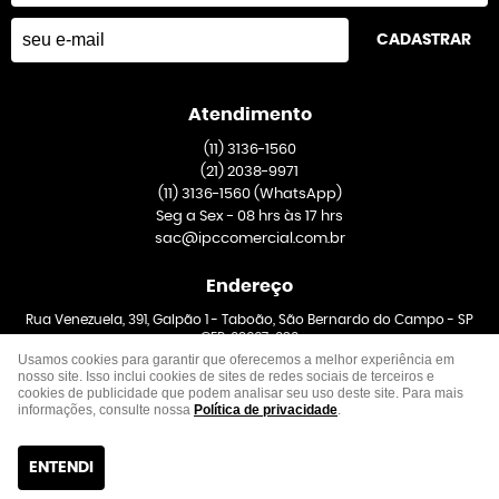
CADASTRAR
Atendimento
(11)
3136-1560
(21)
2038-9971
(11)
3136-1560
(WhatsApp)
Seg a Sex - 08 hrs às 17 hrs
sac@ipccomercial.com.br
Endereço
Rua Venezuela, 391, Galpão 1
-
Taboão, São Bernardo do Campo
-
SP
CEP: 09667-020
Usamos cookies para garantir que oferecemos a melhor experiência em
nosso site. Isso inclui cookies de sites de redes sociais de terceiros e
cookies de publicidade que podem analisar seu uso deste site. Para mais
informações, consulte nossa
Política de privacidade
.
ENTENDI