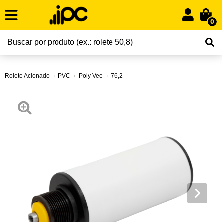
0
Rolete Acionado
PVC
Poly Vee
76,2