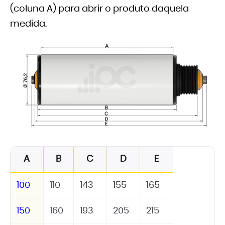
(coluna A) para abrir o produto daquela
medida.
A
B
C
D
E
100
110
143
155
165
150
160
193
205
215