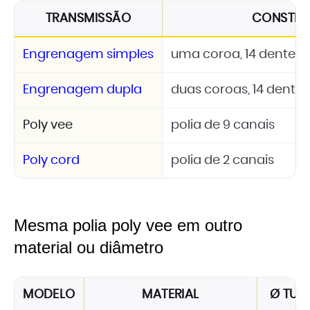
TRANSMISSÃO
CONSTR
Engrenagem simples
uma coroa, 14 dentes, A
Engrenagem dupla
duas coroas, 14 dentes,
Poly vee
polia de 9 canais
Poly cord
polia de 2 canais
Mesma polia poly vee em outro
material ou diâmetro
MODELO
MATERIAL
Ø TUB