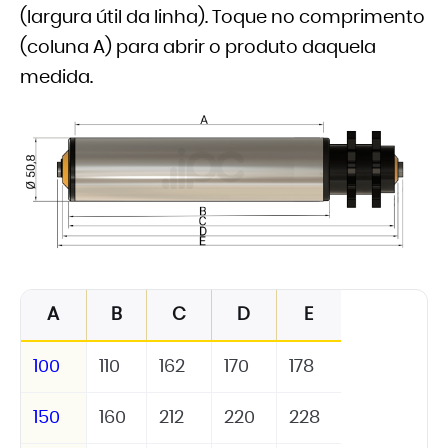
(largura útil da linha). Toque no comprimento
(coluna A) para abrir o produto daquela
medida.
A
B
C
D
E
100
110
162
170
178
150
160
212
220
228