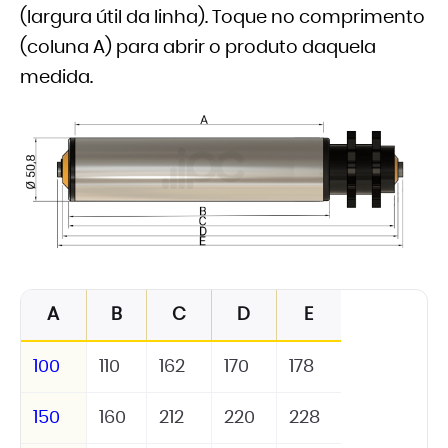
(largura útil da linha). Toque no comprimento
(coluna A) para abrir o produto daquela
medida.
A
B
C
D
E
100
110
162
170
178
150
160
212
220
228