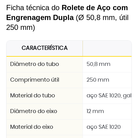
Ficha técnica do
Rolete de Aço com
Engrenagem Dupla
(Ø 50,8 mm, útil
250 mm)
CARACTERÍSTICA
E
Diâmetro do tubo
50,8 mm
Comprimento útil
250 mm
Material do tubo
aço SAE 1020, galv
Diâmetro do eixo
12 mm
Material do eixo
aço SAE 1020