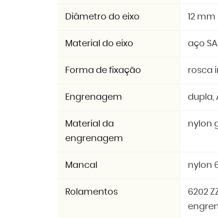
Diâmetro do eixo
12 mm
Material do eixo
aço SA
Forma de fixação
rosca 
Engrenagem
dupla, 
Material da
nylon g
engrenagem
Mancal
nylon 6
Rolamentos
6202 Z
engre