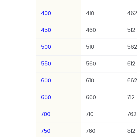
400
410
462
450
460
512
500
510
562
550
560
612
600
610
662
650
660
712
700
710
762
750
760
812