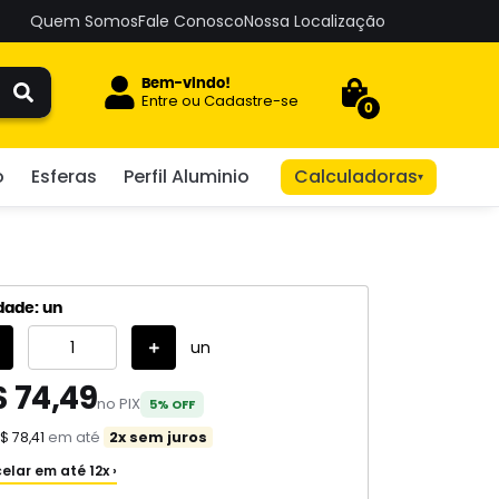
Quem Somos
Fale Conosco
Nossa Localização
Bem-vindo!
Entre
ou
Cadastre-se
0
o
Esferas
Perfil Aluminio
Calculadoras
▾
dade: un
un
$ 74,49
no PIX
5% OFF
$ 78,41
em até
2x sem juros
elar em até 12x ›