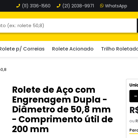
(11)
3136-1560
(21)
2038-9971
Rolete p/ Correias
Rolete Acionado
Trilho Roletad
50,8
Uni
Rolete de Aço com
Engrenagem Dupla -
Diâmetro de 50,8 mm
R
- Comprimento útil de
ou
R
200 mm
Parc