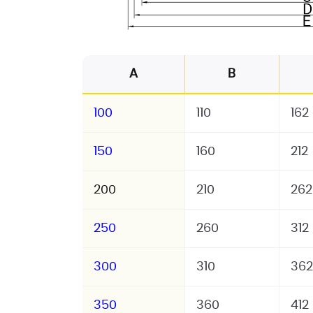
A
B
100
110
162
150
160
212
200
210
262
250
260
312
300
310
362
350
360
412