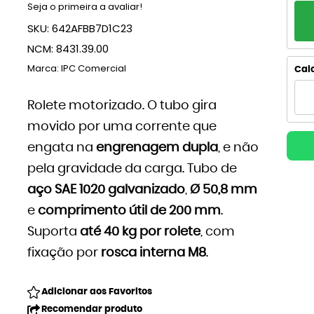
Seja o primeira a avaliar!
PA
SKU:
642AFBB7D1C23
1x
NCM:
8431.39.00
2x
Marca:
IPC Comercial
Calc
3x
Rolete motorizado. O tubo gira
movido por uma corrente que
4
engata na
engrenagem dupla
, e não
5x
pela gravidade da carga. Tubo de
6x
aço SAE 1020 galvanizado
,
Ø 50,8 mm
e
comprimento útil de 200 mm
.
7x
Suporta
até 40 kg por rolete
, com
8x
fixação por
rosca interna M8
.
9x
Adicionar aos Favoritos
Recomendar produto
10