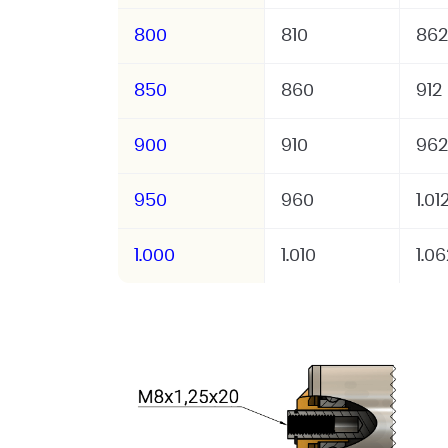
800
810
862
850
860
912
900
910
962
950
960
1.01
1.000
1.010
1.06