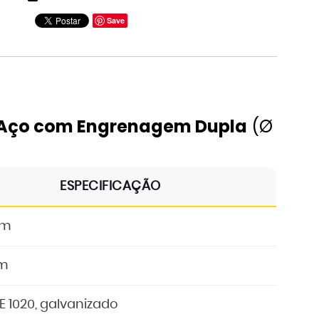
Save
11
12
 Aço com Engrenagem Dupla
(Ø
ESPECIFICAÇÃO
mm
m
E 1020, galvanizado