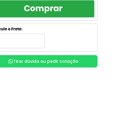
RCELAMENTO
TOTAL
Comprar
R$ 78,41
de R$ 78,41
sem juros
R$ 78,41
de R$ 39,20
ule o Frete:
sem juros
R$ 87,22
de R$ 29,07
com juros
R$ 87,32
x
de R$ 21,83
com juros
Tirar dúvida ou pedir cotação
R$ 89,63
de R$ 17,93
com juros
R$ 89,64
de R$ 14,94
com juros
R$ 91,52
de R$ 13,07
com juros
R$ 91,53
de R$ 11,44
com juros
R$ 93,85
de R$ 10,43
com juros
R$ 94,60
x
de R$ 9,46