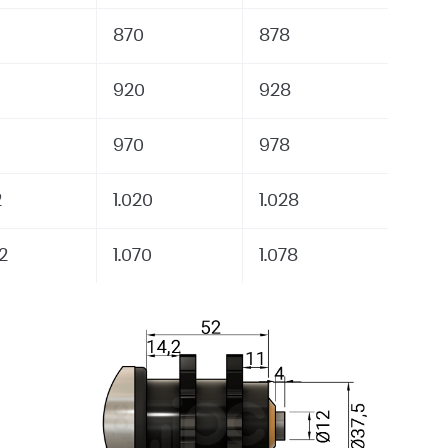
870
878
920
928
970
978
2
1.020
1.028
2
1.070
1.078