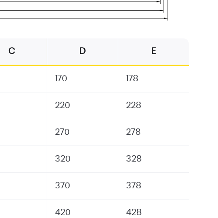
C
D
E
170
178
220
228
270
278
320
328
370
378
420
428