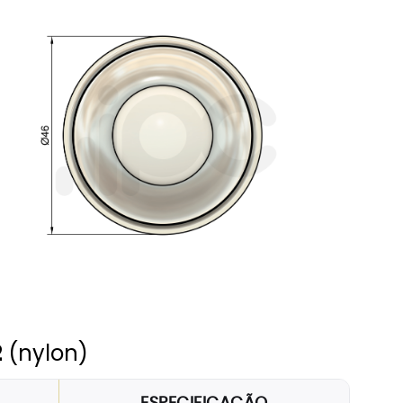
11
12
2
(nylon)