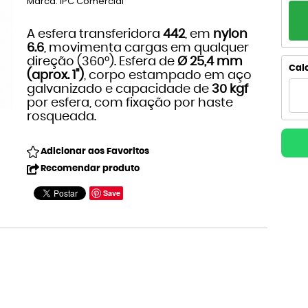
Marca:
IPC Comercial
PA
A esfera transferidora
442
, em
nylon
1x
6.6
, movimenta cargas em qualquer
direção (360°). Esfera de
Ø 25,4 mm
2x
Calc
(aprox. 1")
, corpo estampado em aço
galvanizado e capacidade de
30 kgf
3x
por esfera, com fixação por haste
rosqueada.
4
Adicionar aos Favoritos
5x
Recomendar produto
6x
Save
7x
8x
9x
10