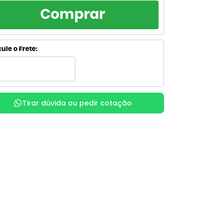
RCELAMENTO
TOTAL
Comprar
R$ 72,40
de R$ 72,40
sem juros
R$ 72,40
de R$ 36,20
ule o Frete:
sem juros
R$ 80,53
de R$ 26,84
com juros
R$ 80,62
x
de R$ 20,16
com juros
Tirar dúvida ou pedir cotação
R$ 82,76
de R$ 16,55
com juros
R$ 82,77
de R$ 13,80
com juros
R$ 84,51
de R$ 12,07
com juros
R$ 84,51
de R$ 10,56
com juros
R$ 86,66
de R$ 9,63
com juros
R$ 87,35
x
de R$ 8,74