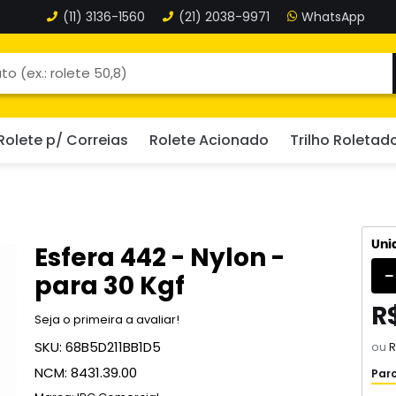
(11)
3136-1560
(21)
2038-9971
Rolete p/ Correias
Rolete Acionado
Trilho Roletad
Uni
Esfera 442 - Nylon -
para 30 Kgf
R
Seja o primeira a avaliar!
SKU:
68B5D211BB1D5
ou
R
NCM:
8431.39.00
Parc