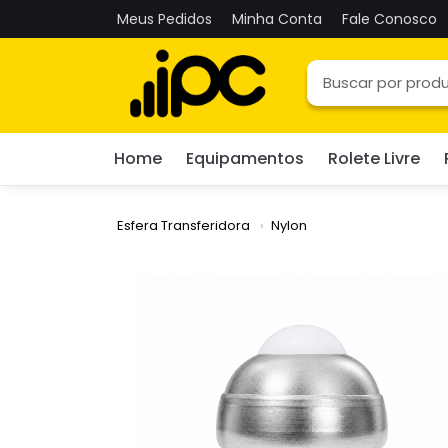
Meus Pedidos
Minha Conta
Fale Conosco
Home
Equipamentos
Rolete Livre
Esfera Transferidora
Nylon