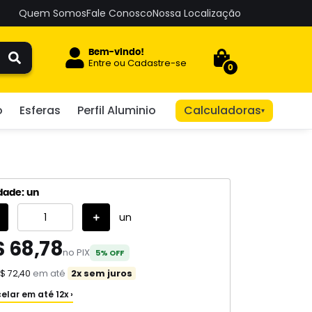
Quem Somos
Fale Conosco
Nossa Localização
Bem-vindo!
Entre
ou
Cadastre-se
0
o
Esferas
Perfil Aluminio
Calculadoras
▾
dade: un
un
$ 68,78
no PIX
5% OFF
$ 72,40
em até
2x sem juros
elar em até 12x ›