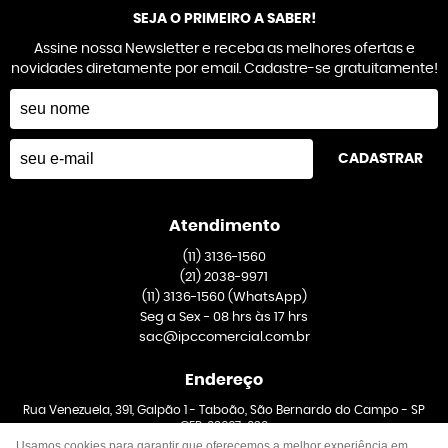
SEJA O PRIMEIRO A SABER!
Assine nossa Newsletter e receba as melhores ofertas e
novidades diretamente por email. Cadastre-se gratuitamente!
CADASTRAR
Atendimento
(11)
3136-1560
(21)
2038-9971
(11)
3136-1560
(WhatsApp)
Seg a Sex - 08 hrs às 17 hrs
sac@ipccomercial.com.br
Endereço
Rua Venezuela, 391, Galpão 1
-
Taboão, São Bernardo do Campo
-
SP
CEP: 09667-020
Usamos cookies para garantir que oferecemos a melhor experiência em