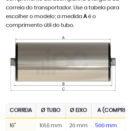
correia do transportador. Use a tabela para
escolher o modelo; a medida
A
é o
comprimento útil do tubo.
CORREIA
Ø TUBO
Ø EIXO
A (COMPRIME
16"
101,6 mm
20 mm
500 mm