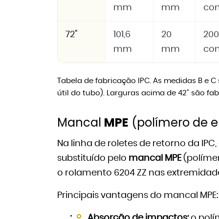
mm
mm
con
72"
101,6
20
20
mm
mm
con
Tabela de fabricação IPC. As medidas B e 
útil do tubo). Larguras acima de 42" são fa
Mancal
MPE
(polímero de 
Na linha de roletes de retorno da IPC
substituído pelo
mancal MPE
(polímer
o rolamento 6204 ZZ nas extremidade
Principais vantagens do mancal MPE:
Absorção de impactos:
o polí