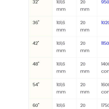
32"
101,6
20
95
mm
mm
36"
101,6
20
10
mm
mm
42"
101,6
20
115
mm
mm
48"
101,6
20
140
mm
mm
con
54"
101,6
20
160
mm
mm
con
60"
101,6
20
175