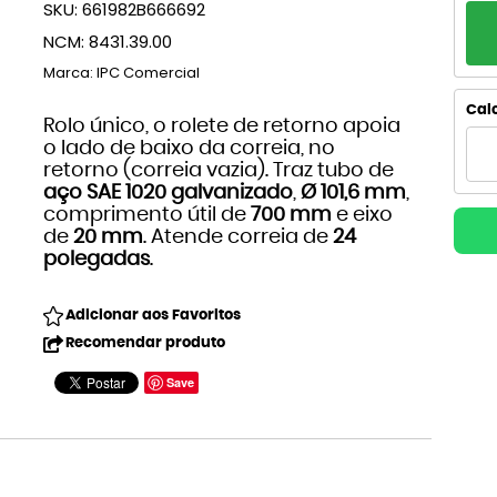
SKU:
661982B666692
PA
NCM:
8431.39.00
1x
Marca:
IPC Comercial
2x
Calc
Rolo único, o rolete de retorno apoia
o lado de baixo da correia, no
3x
retorno (correia vazia). Traz tubo de
aço SAE 1020 galvanizado
,
Ø 101,6 mm
,
4
comprimento útil de
700 mm
e eixo
de
20 mm
. Atende correia de
24
5x
polegadas
.
6x
Adicionar aos Favoritos
Recomendar produto
7x
Save
8x
9x
10