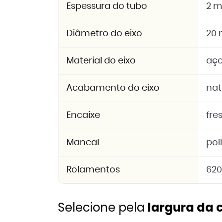
Espessura do tubo
2 
Diâmetro do eixo
20
Material do eixo
aço
Acabamento do eixo
nat
Encaixe
fre
Mancal
pol
Rolamentos
620
Selecione pela
largura da 