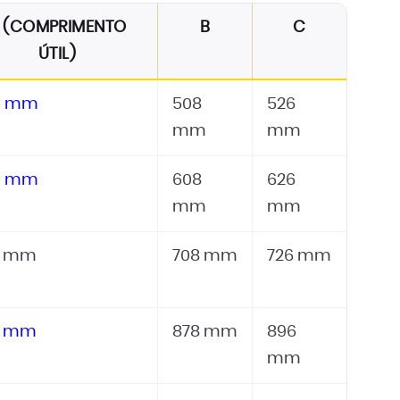
 (COMPRIMENTO
B
C
ÚTIL)
0 mm
508
526
mm
mm
0 mm
608
626
mm
mm
0 mm
708 mm
726 mm
0 mm
878 mm
896
mm