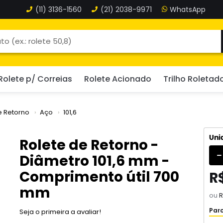
(11)
3136-1560
(21)
2038-9971
Rolete p/ Correias
Rolete Acionado
Trilho Roletad
e Retorno
Aço
101,6
Uni
Rolete de Retorno -
Diâmetro 101,6 mm -
Comprimento útil 700
R$
mm
ou
R
Parc
Seja o primeira a avaliar!