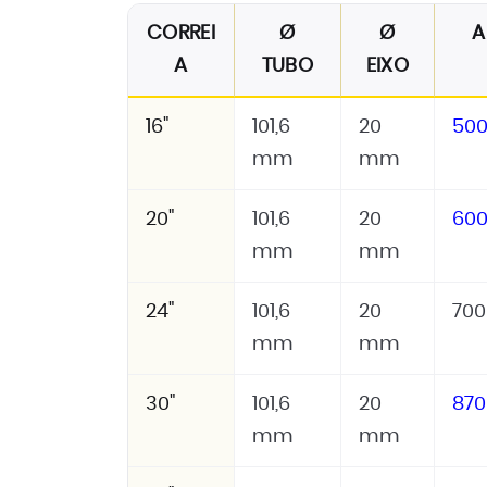
CORREI
Ø
Ø
A
A
TUBO
EIXO
16"
101,6
20
50
mm
mm
20"
101,6
20
60
mm
mm
24"
101,6
20
70
mm
mm
30"
101,6
20
87
mm
mm