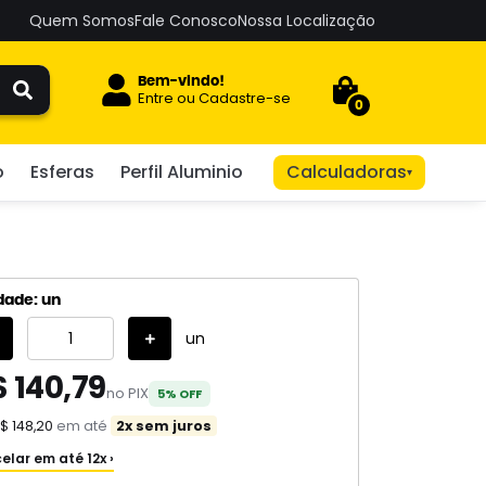
Quem Somos
Fale Conosco
Nossa Localização
Bem-vindo!
Entre
ou
Cadastre-se
0
o
Esferas
Perfil Aluminio
Calculadoras
▾
dade: un
un
 140,79
no PIX
5% OFF
$ 148,20
em até
2x sem juros
elar em até 12x ›