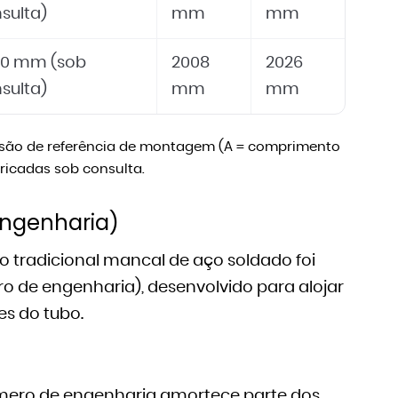
sulta)
mm
mm
00 mm (sob
2008
2026
sulta)
mm
mm
C são de referência de montagem (A = comprimento
bricadas sob consulta.
engenharia)
, o tradicional mancal de aço soldado foi
o de engenharia), desenvolvido para alojar
s do tubo.
mero de engenharia amortece parte dos