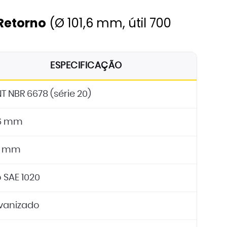
 Retorno
(Ø 101,6 mm, útil 700
11
12
ESPECIFICAÇÃO
T NBR 6678 (série 20)
,6 mm
0 mm
 SAE 1020
vanizado