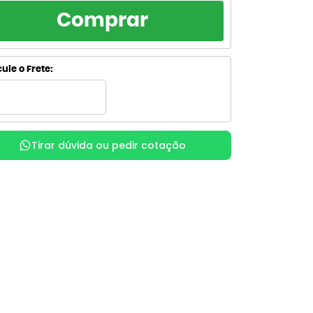
RCELAMENTO
TOTAL
Comprar
R$ 148,20
de R$ 148,20
sem juros
R$ 148,20
de R$ 74,10
ule o Frete:
sem juros
R$ 164,84
de R$ 54,95
com juros
R$ 165,04
x
de R$ 41,26
com juros
Tirar dúvida ou pedir cotação
R$ 169,41
de R$ 33,88
com juros
R$ 169,42
de R$ 28,24
com juros
R$ 172,98
de R$ 24,71
com juros
R$ 172,99
de R$ 21,62
com juros
R$ 177,38
de R$ 19,71
com juros
R$ 178,80
x
de R$ 17,88