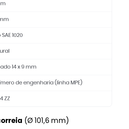
mm
 mm
 SAE 1020
ural
sado 14 x 9 mm
ímero de engenharia (linha MPE)
4 ZZ
correia
(Ø 101,6 mm)