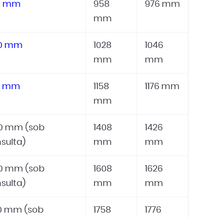
0 mm
958
976 mm
mm
20 mm
1028
1046
mm
mm
0 mm
1158
1176 mm
mm
0 mm (sob
1408
1426
sulta)
mm
mm
0 mm (sob
1608
1626
sulta)
mm
mm
0 mm (sob
1758
1776