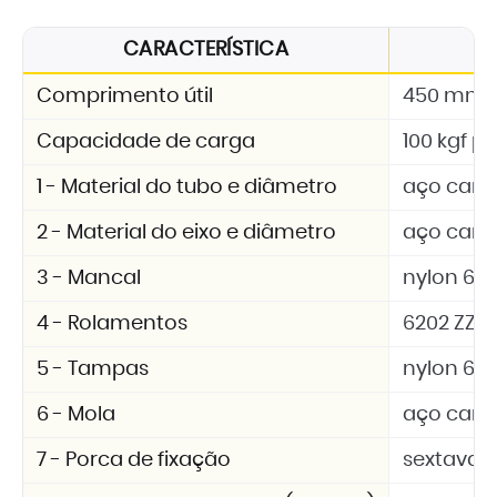
CARACTERÍSTICA
Comprimento útil
450 mm
Capacidade de carga
100 kgf po
1 - Material do tubo e diâmetro
aço carbo
2 - Material do eixo e diâmetro
aço carbo
3 - Mancal
nylon 6.6 
4 - Rolamentos
6202 ZZ
5 - Tampas
nylon 6.6 
6 - Mola
aço car
7 - Porca de fixação
sextavad