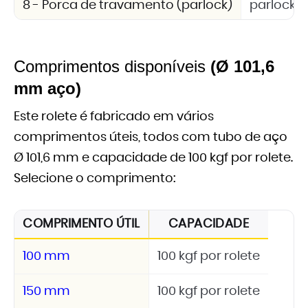
8 - Porca de travamento (parlock)
parlock 
Comprimentos disponíveis
(Ø 101,6
mm aço)
Este rolete é fabricado em vários
comprimentos úteis, todos com tubo de aço
Ø 101,6 mm e capacidade de 100 kgf por rolete.
Selecione o comprimento:
COMPRIMENTO ÚTIL
CAPACIDADE
100 mm
100 kgf por rolete
150 mm
100 kgf por rolete