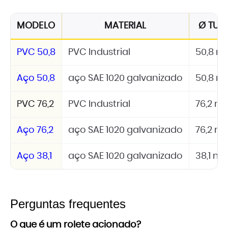
MODELO
MATERIAL
Ø TUB
PVC 50,8
PVC Industrial
50,8 
Aço 50,8
aço SAE 1020 galvanizado
50,8 
PVC 76,2
PVC Industrial
76,2 
Aço 76,2
aço SAE 1020 galvanizado
76,2 
Aço 38,1
aço SAE 1020 galvanizado
38,1 m
Perguntas frequentes
O que é um rolete acionado?