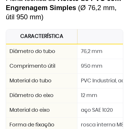
Engrenagem Simples
(Ø 76,2 mm,
útil 950 mm)
CARACTERÍSTICA
E
Diâmetro do tubo
76,2 mm
Comprimento útil
950 mm
Material do tubo
PVC Industrial, a
Diâmetro do eixo
12 mm
Material do eixo
aço SAE 1020
Forma de fixação
rosca interna M8