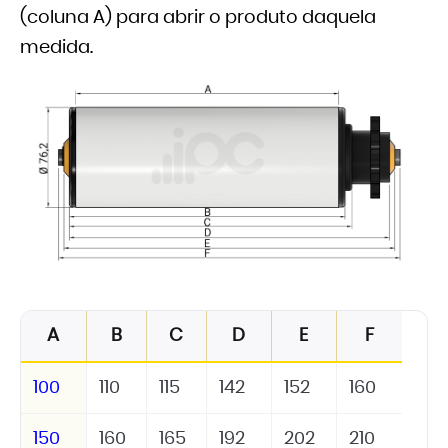
(coluna A) para abrir o produto daquela
medida.
A
B
C
D
E
F
100
110
115
142
152
160
150
160
165
192
202
210