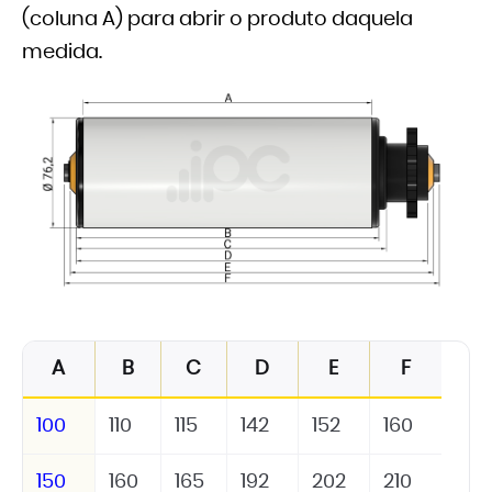
(coluna A) para abrir o produto daquela
medida.
A
B
C
D
E
F
100
110
115
142
152
160
150
160
165
192
202
210