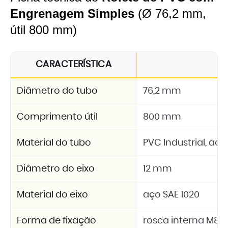
Engrenagem Simples
(Ø 76,2 mm,
útil 800 mm)
CARACTERÍSTICA
E
Diâmetro do tubo
76,2 mm
Comprimento útil
800 mm
Material do tubo
PVC Industrial, a
Diâmetro do eixo
12 mm
Material do eixo
aço SAE 1020
Forma de fixação
rosca interna M8