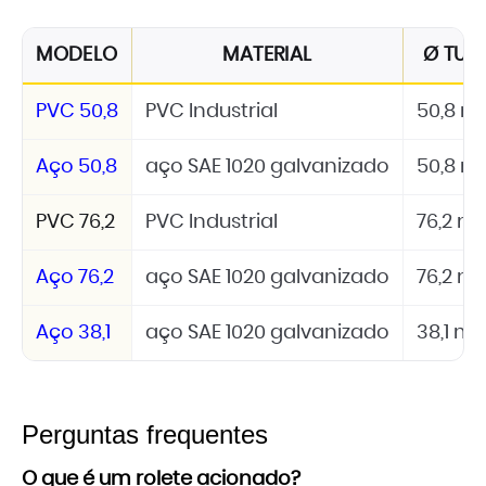
MODELO
MATERIAL
Ø TUB
PVC 50,8
PVC Industrial
50,8 
Aço 50,8
aço SAE 1020 galvanizado
50,8 
PVC 76,2
PVC Industrial
76,2 
Aço 76,2
aço SAE 1020 galvanizado
76,2 
Aço 38,1
aço SAE 1020 galvanizado
38,1 m
Perguntas frequentes
O que é um rolete acionado?