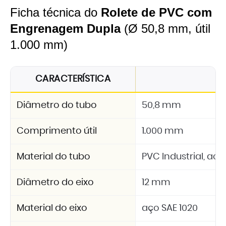
Ficha técnica do
Rolete de PVC com
Engrenagem Dupla
(Ø 50,8 mm, útil
1.000 mm)
CARACTERÍSTICA
E
Diâmetro do tubo
50,8 mm
Comprimento útil
1.000 mm
Material do tubo
PVC Industrial, a
Diâmetro do eixo
12 mm
Material do eixo
aço SAE 1020