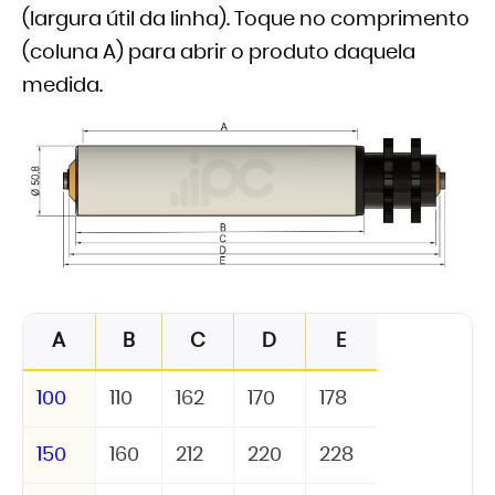
(largura útil da linha). Toque no comprimento
(coluna A) para abrir o produto daquela
medida.
A
B
C
D
E
100
110
162
170
178
150
160
212
220
228