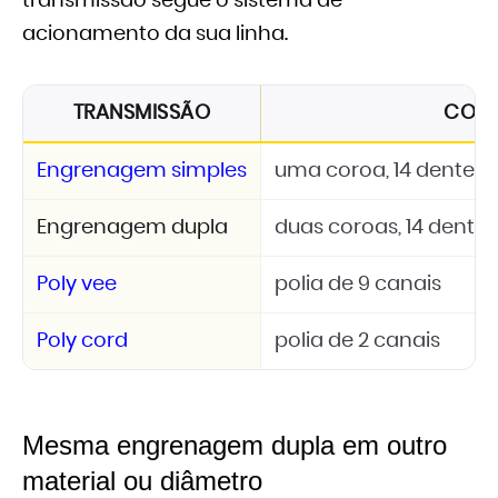
transmissão segue o sistema de
acionamento da sua linha.
TRANSMISSÃO
CON
Engrenagem simples
uma coroa, 14 dentes, 
Engrenagem dupla
duas coroas, 14 dentes
Poly vee
polia de 9 canais
Poly cord
polia de 2 canais
Mesma engrenagem dupla em outro
material ou diâmetro