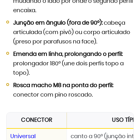
mudando o lado por onde o segundo perfil
encaixa.
Junção em ângulo (fora de 90°):
cabeça
articulada (com pivô) ou corpo articulado
(preso por parafusos na face).
Emenda em linha, prolongando o perfil:
prolongador 180° (une dois perfis topo a
topo).
Rosca macho M8 na ponta do perfil:
conector com pino roscado.
CONECTOR
USO TÍPIC
Universal
canto a 90° (junção inte