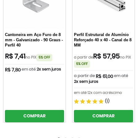
Cantoneira em Aço Furo de 8
Perfil Estrutural de Alumínio
mm - Galvanizado - 90 Graus -
Reforçado 40 x 40 - Canal de 8
Perfil 40
MM
R$ 7,41
R$ 57,95
no PIX
a partir de
no PIX
5% OFF
5% OFF
em até
2x sem juros
R$ 7,80
a partir de
em até
R$ 61,00
2x sem juros
em até 12x com acréscimo
(1)
COMPRAR
COMPRAR