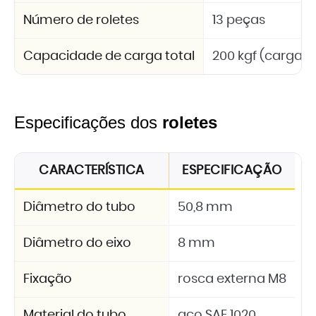
Número de roletes
13 peças
Capacidade de carga total
200 kgf (carga d
Especificações dos
roletes
CARACTERÍSTICA
ESPECIFICAÇÃO
Diâmetro do tubo
50,8 mm
Diâmetro do eixo
8 mm
Fixação
rosca externa M8
Material do tubo
aço SAE 1020