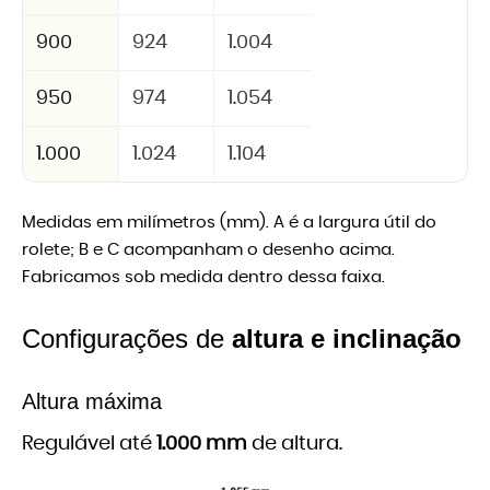
900
924
1.004
950
974
1.054
1.000
1.024
1.104
Medidas em milímetros (mm). A é a largura útil do
rolete; B e C acompanham o desenho acima.
Fabricamos sob medida dentro dessa faixa.
Configurações de
altura e inclinação
Altura máxima
Regulável até
1.000 mm
de altura.