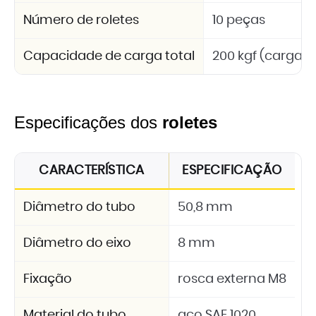
Número de roletes
10 peças
Capacidade de carga total
200 kgf (carga d
Especificações dos
roletes
CARACTERÍSTICA
ESPECIFICAÇÃO
Diâmetro do tubo
50,8 mm
Diâmetro do eixo
8 mm
Fixação
rosca externa M8
Material do tubo
aço SAE 1020