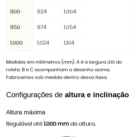
900
924
1.004
950
974
1.054
1.000
1.024
1.104
Medidas em milímetros (mm). A é a largura útil do
rolete; B e C acompanham o desenho acima.
Fabricamos sob medida dentro dessa faixa.
Configurações de
altura e inclinação
Altura máxima
Regulável até
1.000 mm
de altura.