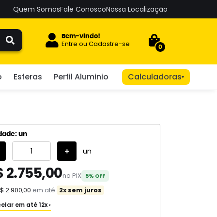
Quem Somos
Fale Conosco
Nossa Localização
Bem-vindo!
Entre
ou
Cadastre-se
0
o
Esferas
Perfil Aluminio
Calculadoras
▾
dade: un
un
$ 2.755,00
no PIX
5% OFF
$ 2.900,00
em até
2x sem juros
elar em até 12x ›