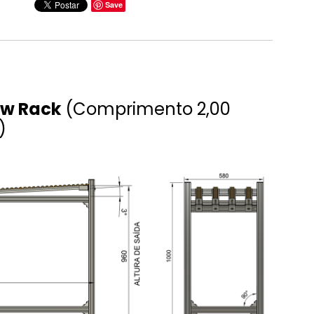
Save
11
12
ow Rack
(Comprimento 2,00
)