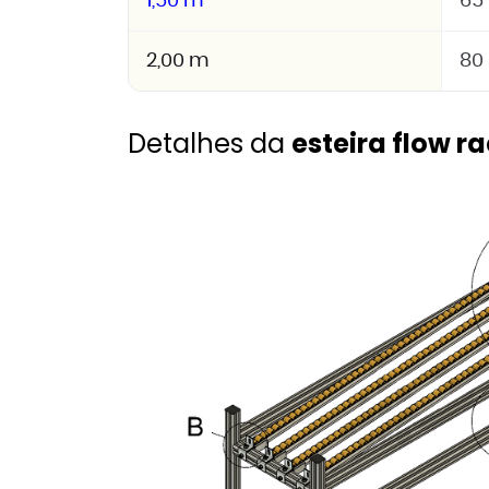
1,50 m
65 
2,00 m
80 
Detalhes da
esteira flow r