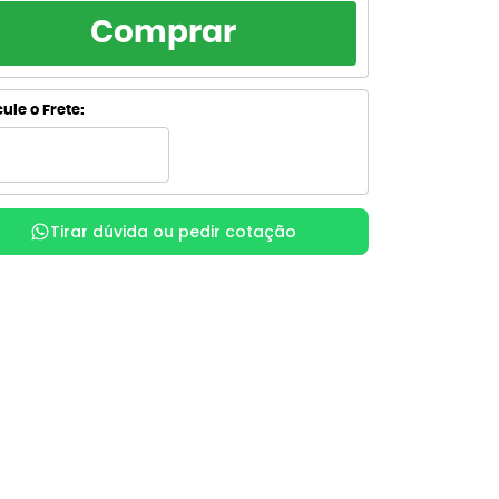
RCELAMENTO
TOTAL
Comprar
R$ 2.900,00
de R$ 2.900,00
sem juros
R$ 2.900,00
de R$ 1.450,00
ule o Frete:
sem juros
R$ 3.225,67
de R$ 1.075,22
com juros
R$ 3.229,44
x
de R$ 807,36
com juros
Tirar dúvida ou pedir cotação
R$ 3.314,99
de R$ 663,00
com juros
R$ 3.315,28
de R$ 552,55
com juros
R$ 3.384,88
de R$ 483,55
com juros
R$ 3.385,17
de R$ 423,15
com juros
R$ 3.471,01
de R$ 385,67
com juros
R$ 3.498,85
x
de R$ 349,88