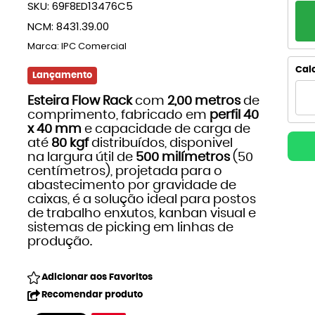
SKU:
69F8ED13476C5
PA
NCM:
8431.39.00
1x
Marca:
IPC Comercial
2x
Calc
Lançamento
3x
Esteira Flow Rack
com
2,00 metros
de
comprimento, fabricado em
perfil 40
4
x 40 mm
e capacidade de carga de
até
80 kgf
distribuídos, disponivel
na largura útil de
500 milímetros
(50
5x
centímetros), projetada para o
abastecimento por gravidade de
6x
caixas, é a solução ideal para postos
de trabalho enxutos, kanban visual e
7x
sistemas de picking em linhas de
produção.
8x
Adicionar aos Favoritos
9x
Recomendar produto
10