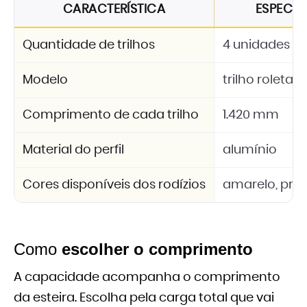
CARACTERÍSTICA
ESPECI
Quantidade de trilhos
4 unidades e
Modelo
trilho roletad
Comprimento de cada trilho
1.420 mm
Material do perfil
alumínio
Cores disponíveis dos rodízios
amarelo, pre
Como
escolher o comprimento
A capacidade acompanha o comprimento
da esteira. Escolha pela carga total que vai