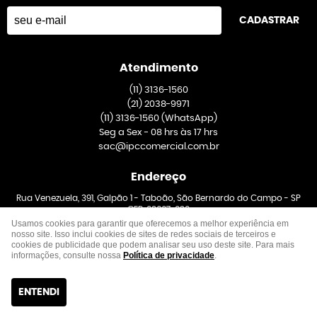
CADASTRAR
Atendimento
(11)
3136-1560
(21)
2038-9971
(11)
3136-1560
(WhatsApp)
Seg a Sex - 08 hrs às 17 hrs
sac@ipccomercial.com.br
Endereço
Rua Venezuela, 391, Galpão 1
-
Taboão, São Bernardo do Campo
-
SP
CEP: 09667-020
Usamos cookies para garantir que oferecemos a melhor experiência em
nosso site. Isso inclui cookies de sites de redes sociais de terceiros e
cookies de publicidade que podem analisar seu uso deste site. Para mais
informações, consulte nossa
Política de privacidade
.
ENTENDI