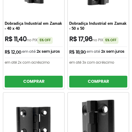
Dobradiça Industrial em Zamak
Dobradiça Industrial em Zamak
- 40 x 40
- 50 x 50
R$ 11,40
R$ 17,96
no PIX
no PIX
5% OFF
5% OFF
em até
2x sem juros
em até
2x sem juros
R$ 12,00
R$ 18,90
em até 2x com acréscimo
em até 3x com acréscimo
COMPRAR
COMPRAR