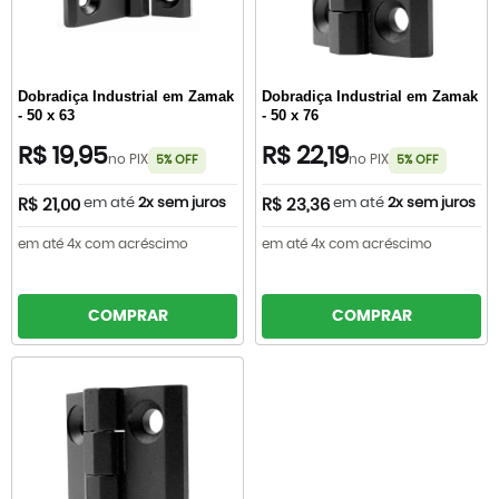
Dobradiça Industrial em Zamak
Dobradiça Industrial em Zamak
- 50 x 63
- 50 x 76
R$ 19,95
R$ 22,19
no PIX
no PIX
5% OFF
5% OFF
em até
2x sem juros
em até
2x sem juros
R$ 21,00
R$ 23,36
em até 4x com acréscimo
em até 4x com acréscimo
COMPRAR
COMPRAR