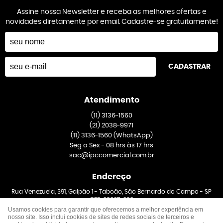
Assine nossa Newsletter e receba as melhores ofertas e
novidades diretamente por email. Cadastre-se gratuitamente!
CADASTRAR
Atendimento
(11)
3136-1560
(21)
2038-9971
(11)
3136-1560
(WhatsApp)
Seg a Sex - 08 hrs às 17 hrs
sac@ipccomercial.com.br
Endereço
Rua Venezuela, 391, Galpão 1
-
Taboão, São Bernardo do Campo
-
SP
CEP: 09667-020
Usamos cookies para garantir que oferecemos a melhor experiência em
nosso site. Isso inclui cookies de sites de redes sociais de terceiros e