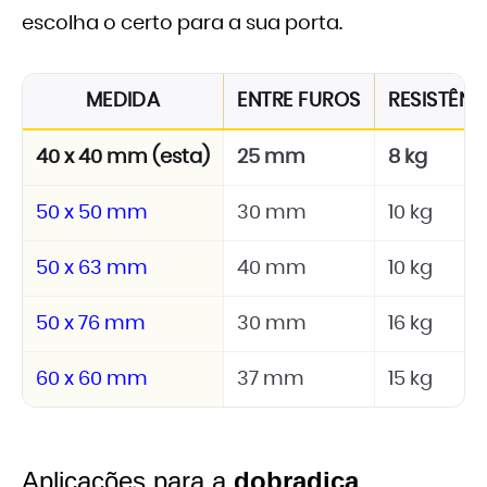
escolha o certo para a sua porta.
MEDIDA
ENTRE FUROS
RESISTÊNC
40 x 40 mm (esta)
25 mm
8 kg
50 x 50 mm
30 mm
10 kg
50 x 63 mm
40 mm
10 kg
50 x 76 mm
30 mm
16 kg
60 x 60 mm
37 mm
15 kg
Aplicações para a
dobradiça