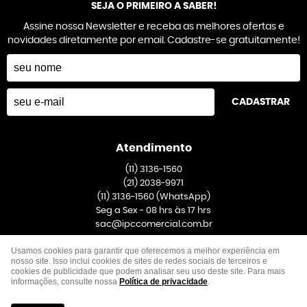
SEJA O PRIMEIRO A SABER!
Assine nossa Newsletter e receba as melhores ofertas e
novidades diretamente por email. Cadastre-se gratuitamente!
CADASTRAR
Atendimento
(11)
3136-1560
(21)
2038-9971
(11)
3136-1560
(WhatsApp)
Seg a Sex - 08 hrs às 17 hrs
sac@ipccomercial.com.br
Usamos cookies para garantir que oferecemos a melhor experiência em
Endereço
nosso site. Isso inclui cookies de sites de redes sociais de terceiros e
cookies de publicidade que podem analisar seu uso deste site. Para mais
Rua Venezuela, 391, Galpão 1
-
Taboão, São Bernardo do Campo
-
SP
informações, consulte nossa
Política de privacidade
.
CEP: 09667-020