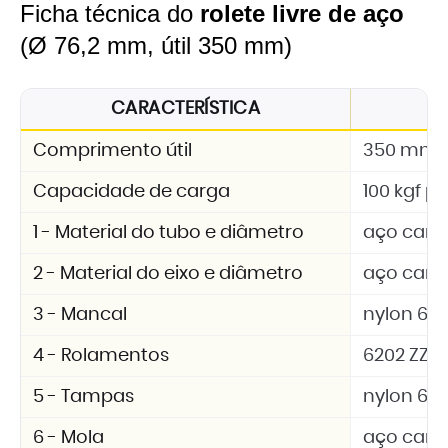
Ficha técnica do
rolete livre de aço
(Ø 76,2 mm, útil 350 mm)
CARACTERÍSTICA
Comprimento útil
350 mm
Capacidade de carga
100 kgf po
1 - Material do tubo e diâmetro
aço carb
2 - Material do eixo e diâmetro
aço carbo
3 - Mancal
nylon 6.6 
4 - Rolamentos
6202 ZZ
5 - Tampas
nylon 6.6 
6 - Mola
aço car