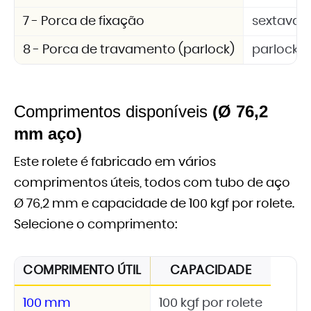
7 - Porca de fixação
sextavad
8 - Porca de travamento (parlock)
parlock 
Comprimentos disponíveis
(Ø 76,2
mm aço)
Este rolete é fabricado em vários
comprimentos úteis, todos com tubo de aço
Ø 76,2 mm e capacidade de 100 kgf por rolete.
Selecione o comprimento:
COMPRIMENTO ÚTIL
CAPACIDADE
100 mm
100 kgf por rolete