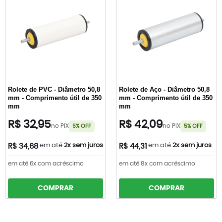
Rolete de PVC - Diâmetro 50,8
Rolete de Aço - Diâmetro 50,8
mm - Comprimento útil de 350
mm - Comprimento útil de 350
mm
mm
R$ 32,95
R$ 42,09
no PIX
no PIX
5% OFF
5% OFF
em até
2x sem juros
em até
2x sem juros
R$ 34,68
R$ 44,31
em até 6x com acréscimo
em até 8x com acréscimo
COMPRAR
COMPRAR