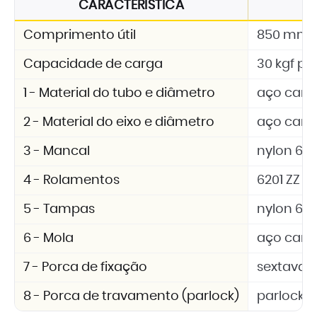
CARACTERÍSTICA
E
Comprimento útil
850 mm
Capacidade de carga
30 kgf por
1 - Material do tubo e diâmetro
aço carbo
2 - Material do eixo e diâmetro
aço carb
3 - Mancal
nylon 6.6 
4 - Rolamentos
6201 ZZ
5 - Tampas
nylon 6.6 
6 - Mola
aço car
7 - Porca de fixação
sextavad
8 - Porca de travamento (parlock)
parlock 