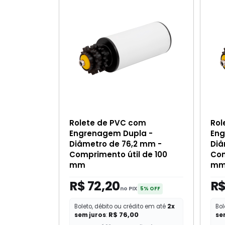
Rolete de PVC com
Rol
Engrenagem Dupla -
Eng
Diâmetro de 76,2 mm -
Diâ
Comprimento útil de 100
Com
mm
m
R$ 72,20
R$
no PIX
5% OFF
Boleto, débito ou crédito em até
2x
Bol
R$ 76,00
sem juros
:
se