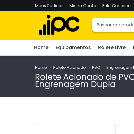
Meus Pedidos
Minha Conta
Fale Conosco
Home
Equipamentos
Rolete Livre
Home
Rolete Acionado
PVC
Engrenagem 
Rolete Acionado de PV
Engrenagem Dupla