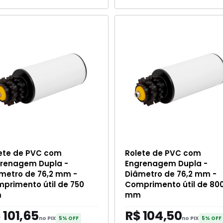
ete de PVC com
Rolete de PVC com
renagem Dupla -
Engrenagem Dupla -
metro de 76,2 mm -
Diâmetro de 76,2 mm -
primento útil de 750
Comprimento útil de 80
m
mm
 101,65
R$ 104,50
no PIX
no PIX
5% OFF
5% OFF