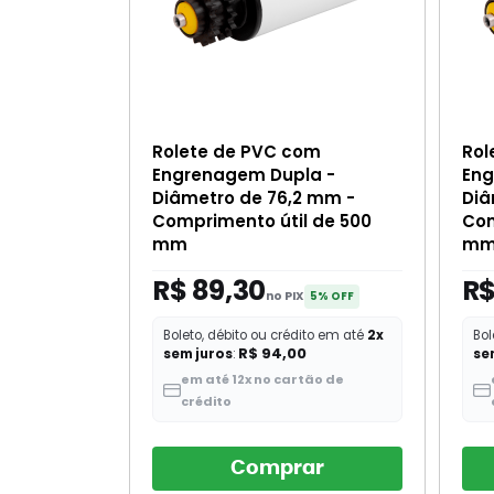
Rolete de PVC com
Rol
Engrenagem Dupla -
Eng
Diâmetro de 76,2 mm -
Diâ
Comprimento útil de 500
Com
mm
m
R$ 89,30
R$
no PIX
5% OFF
Boleto, débito ou crédito em até
2x
Bol
R$ 94,00
sem juros
:
se
em até 12x no cartão de
crédito
Comprar