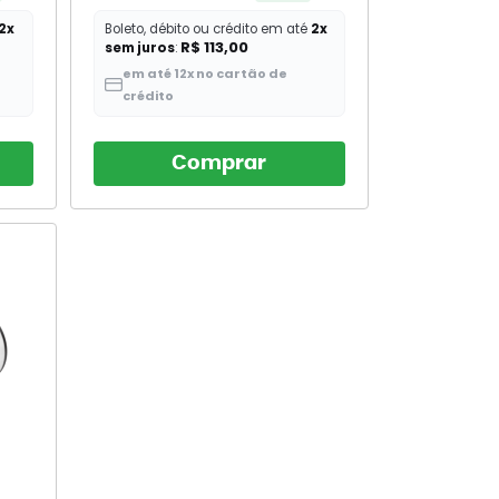
2x
Boleto, débito ou crédito em até
2x
R$ 113,00
sem juros
:
em até 12x no cartão de
crédito
Comprar