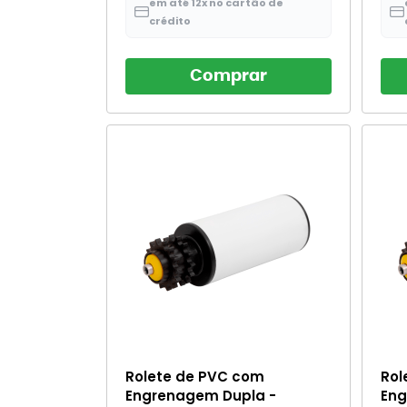
em até 12x no cartão de
crédito
Comprar
Rolete de PVC com
Rol
Engrenagem Dupla -
Eng