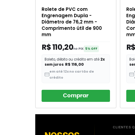
Rolete de PVC com
Rol
Engrenagem Dupla -
Eng
Diâmetro de 76,2 mm -
Diâ
Comprimento útil de 900
Com
mm
m
R$ 110,20
R$
no PIX
5% OFF
Boleto, débito ou crédito em até
2x
Bol
R$ 116,00
sem juros
:
se
em até 12x no cartão de
crédito
Comprar