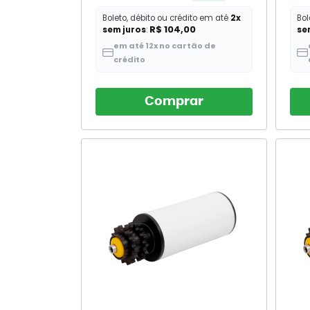
Boleto, débito ou crédito em até
2x
Bol
R$ 104,00
sem juros
:
se
em até 12x no cartão de
crédito
Comprar