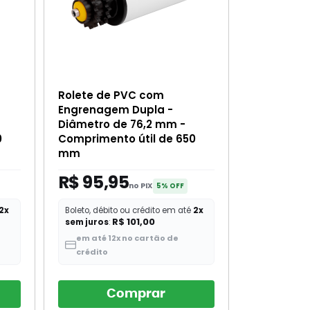
Rolete de PVC com
Engrenagem Dupla -
Diâmetro de 76,2 mm -
0
Comprimento útil de 650
mm
R$ 95,95
no PIX
5% OFF
2x
Boleto, débito ou crédito em até
2x
R$ 101,00
sem juros
:
em até 12x no cartão de
crédito
Comprar