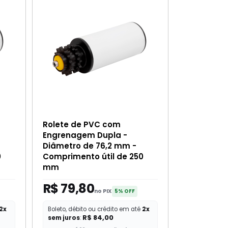
Rolete de PVC com
Engrenagem Dupla -
Diâmetro de 76,2 mm -
0
Comprimento útil de 250
mm
R$ 79,80
no PIX
5% OFF
2x
Boleto, débito ou crédito em até
2x
R$ 84,00
sem juros
: