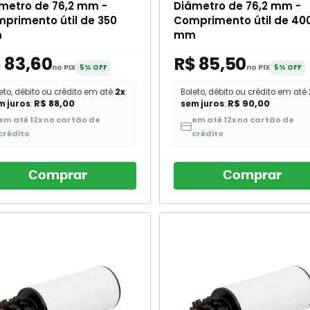
metro de 76,2 mm -
Diâmetro de 76,2 mm -
primento útil de 350
Comprimento útil de 40
m
mm
 83,60
R$ 85,50
no PIX
no PIX
5% OFF
5% OFF
eto, débito ou crédito em até
2x
Boleto, débito ou crédito em até
R$ 88,00
R$ 90,00
m juros
:
sem juros
:
em até 12x no cartão de
em até 12x no cartão de
crédito
crédito
Comprar
Comprar