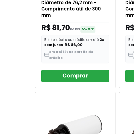
Diâmetro de 76,2 mm -
Diâ
Comprimento útil de 300
Com
mm
m
R$ 81,70
R$
no PIX
5% OFF
Boleto, débito ou crédito em até
2x
Bol
R$ 86,00
sem juros
:
se
em até 12x no cartão de
crédito
Comprar