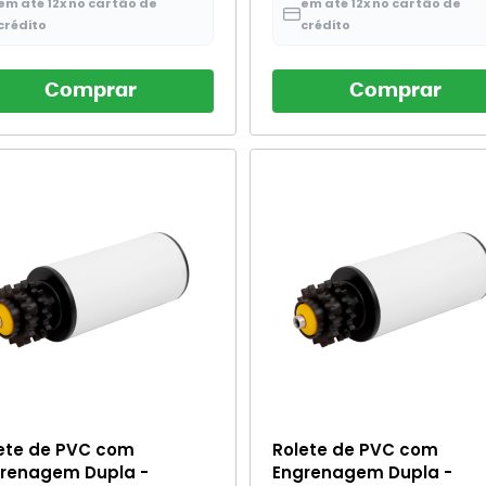
em até 12x no cartão de
em até 12x no cartão de
crédito
crédito
Comprar
Comprar
ete de PVC com
Rolete de PVC com
renagem Dupla -
Engrenagem Dupla -