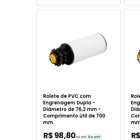
Rolete de PVC com
Rol
Engrenagem Dupla -
Eng
Diâmetro de 76,2 mm -
Diâ
Comprimento útil de 700
Com
mm
m
R$ 98,80
R$
no PIX
5% OFF