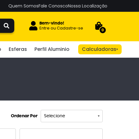
Quem Somos
Fale Conosco
Nossa Localização
Bem-vindo!
Entre
ou
Cadastre-se
0
o
Esferas
Perfil Aluminio
Calculadoras
▾
Ordenar Por
Selecione