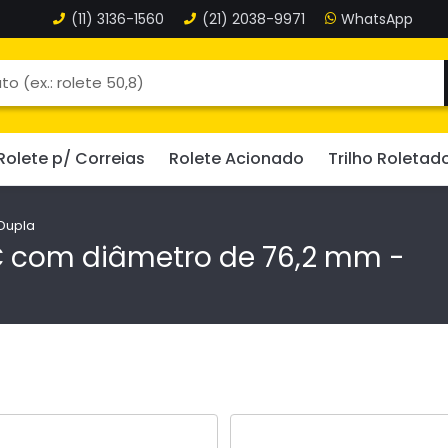
(11)
3136-1560
(21)
2038-9971
Rolete p/ Correias
Rolete Acionado
Trilho Roletad
Dupla
C com diâmetro de 76,2 mm -