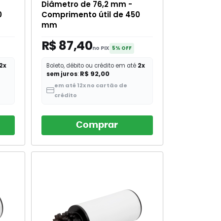
Diâmetro de 76,2 mm -
0
Comprimento útil de 450
mm
R$ 87,40
no PIX
5% OFF
2x
Boleto, débito ou crédito em até
2x
R$ 92,00
sem juros
:
em até 12x no cartão de
crédito
Comprar