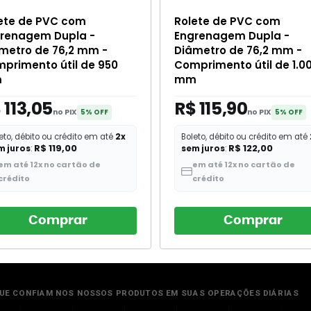
ete de PVC com
Rolete de PVC com
renagem Dupla -
Engrenagem Dupla -
metro de 76,2 mm -
Diâmetro de 76,2 mm -
primento útil de 950
Comprimento útil de 1.0
m
mm
 113,05
R$ 115,90
no PIX
no PIX
5% OFF
5% OFF
eto, débito ou crédito em até
2x
Boleto, débito ou crédito em até
R$ 119,00
R$ 122,00
m juros
:
sem juros
:
em até 12x no cartão de
em até 12x no cartão de
crédito
crédito
Comprar
Comprar