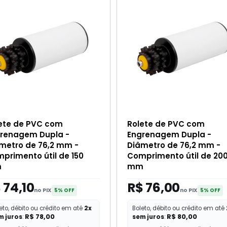
ete de PVC com
Rolete de PVC com
renagem Dupla -
Engrenagem Dupla -
metro de 76,2 mm -
Diâmetro de 76,2 mm -
primento útil de 150
Comprimento útil de 20
m
mm
 74,10
R$ 76,00
no PIX
no PIX
5% OFF
5% OFF
eto, débito ou crédito em até
2x
Boleto, débito ou crédito em até
R$ 78,00
R$ 80,00
m juros
:
sem juros
: