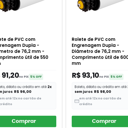
ete de PVC com
Rolete de PVC com
renagem Dupla -
Engrenagem Dupla -
metro de 76,2 mm -
Diâmetro de 76,2 mm -
primento útil de 550
Comprimento útil de 60
m
mm
 91,20
R$ 93,10
no PIX
no PIX
5% OFF
5% OFF
eto, débito ou crédito em até
2x
Boleto, débito ou crédito em até
R$ 96,00
R$ 98,00
m juros
:
sem juros
:
em até 12x no cartão de
em até 12x no cartão de
crédito
crédito
Comprar
Comprar