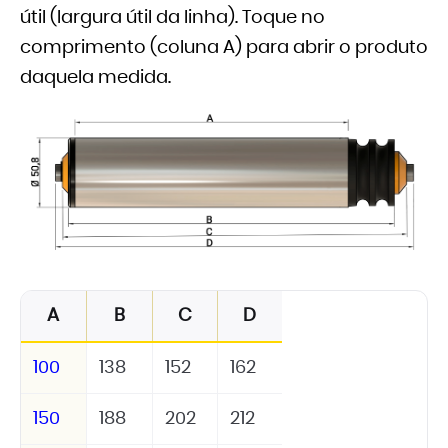
útil (largura útil da linha). Toque no
comprimento (coluna A) para abrir o produto
daquela medida.
A
B
C
D
100
138
152
162
150
188
202
212