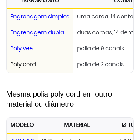
TRANSMISSÃO
CONSTR
Engrenagem simples
uma coroa, 14 dentes, A
Engrenagem dupla
duas coroas, 14 dentes,
Poly vee
polia de 9 canais
Poly cord
polia de 2 canais
Mesma polia poly cord em outro
material ou diâmetro
MODELO
MATERIAL
Ø TUB