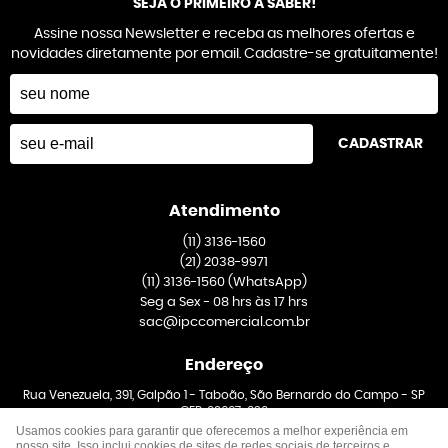
SEJA O PRIMEIRO A SABER!
Assine nossa Newsletter e receba as melhores ofertas e
novidades diretamente por email. Cadastre-se gratuitamente!
CADASTRAR
Atendimento
(11)
3136-1560
(21)
2038-9971
(11)
3136-1560
(WhatsApp)
Seg a Sex - 08 hrs às 17 hrs
sac@ipccomercial.com.br
Endereço
Rua Venezuela, 391, Galpão 1
-
Taboão, São Bernardo do Campo
-
SP
CEP: 09667-020
Usamos cookies para garantir que oferecemos a melhor experiência em
nosso site. Isso inclui cookies de sites de redes sociais de terceiros e