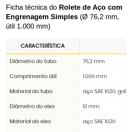
Ficha técnica do
Rolete de Aço com
Engrenagem Simples
(Ø 76,2 mm,
útil 1.000 mm)
CARACTERÍSTICA
E
Diâmetro do tubo
76,2 mm
Comprimento útil
1.000 mm
Material do tubo
aço SAE 1020, galv
Diâmetro do eixo
12 mm
Material do eixo
aço SAE 1020