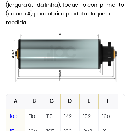
(largura útil da linha). Toque no comprimento
(coluna A) para abrir o produto daquela
medida.
A
B
C
D
E
F
100
110
115
142
152
160