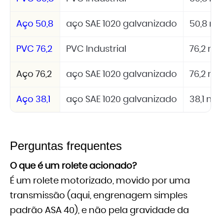
Aço 50,8
aço SAE 1020 galvanizado
50,8 
PVC 76,2
PVC Industrial
76,2 
Aço 76,2
aço SAE 1020 galvanizado
76,2 
Aço 38,1
aço SAE 1020 galvanizado
38,1 m
Perguntas frequentes
O que é um rolete acionado?
É um rolete motorizado, movido por uma
transmissão (aqui, engrenagem simples
padrão ASA 40), e não pela gravidade da