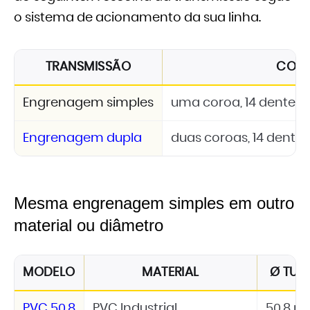
o sistema de acionamento da sua linha.
TRANSMISSÃO
CON
Engrenagem simples
uma coroa, 14 dentes, 
Engrenagem dupla
duas coroas, 14 dentes
Mesma engrenagem simples em outro
material ou diâmetro
MODELO
MATERIAL
Ø TUB
PVC 50,8
PVC Industrial
50,8 