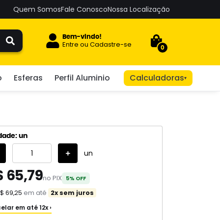
Quem Somos
Fale Conosco
Nossa Localização
Bem-vindo!
Entre
ou
Cadastre-se
0
o
Esferas
Perfil Aluminio
Calculadoras
▾
dade: un
un
$ 65,79
no PIX
5% OFF
$ 69,25
em até
2x sem juros
elar em até 12x ›