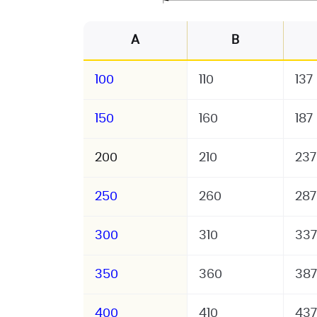
A
B
100
110
137
150
160
187
200
210
237
250
260
287
300
310
337
350
360
387
400
410
437