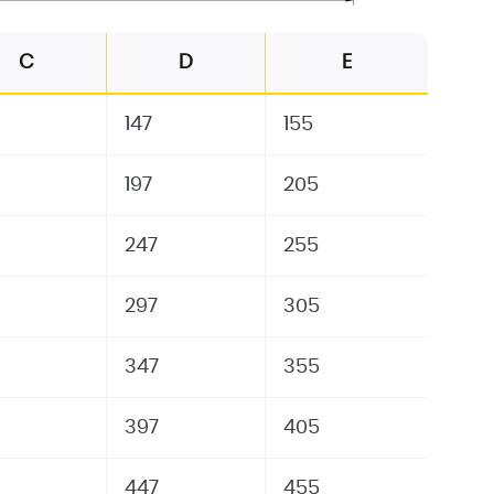
C
D
E
147
155
197
205
247
255
297
305
347
355
397
405
447
455