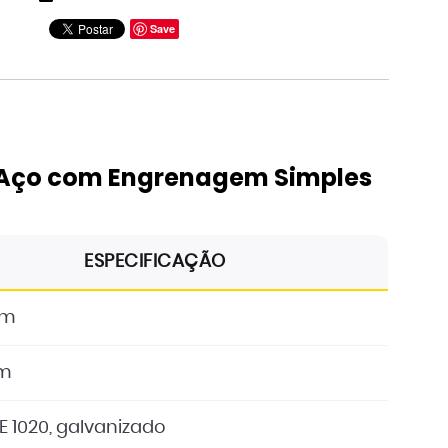
Save
11
12
 Aço com Engrenagem Simples
ESPECIFICAÇÃO
mm
m
E 1020, galvanizado