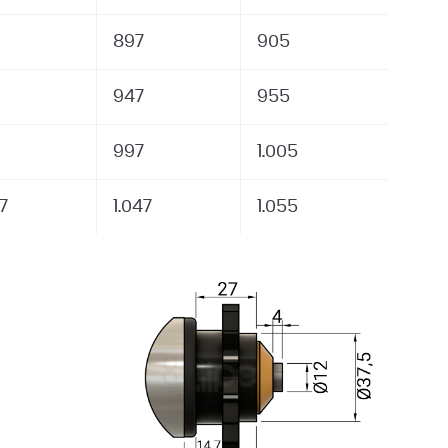
897
905
947
955
997
1.005
37
1.047
1.055