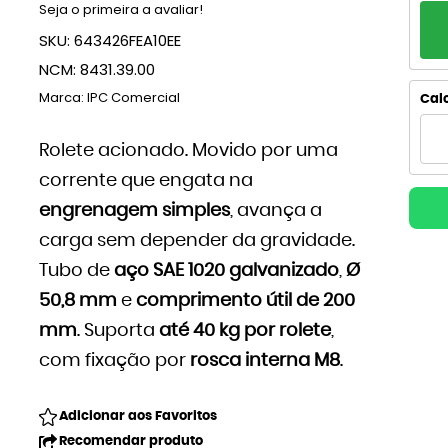
Seja o primeira a avaliar!
PA
SKU:
643426FEA10EE
1x
NCM:
8431.39.00
2x
Marca:
IPC Comercial
Calc
3x
Rolete acionado. Movido por uma
corrente que engata na
4
engrenagem simples
, avança a
5x
carga sem depender da gravidade.
6x
Tubo de
aço SAE 1020 galvanizado
,
Ø
50,8 mm
e
comprimento útil de 200
7x
mm
. Suporta
até 40 kg por rolete
,
8x
com fixação por
rosca interna M8
.
9x
Adicionar aos Favoritos
Recomendar produto
10