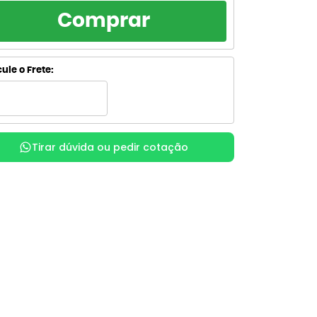
RCELAMENTO
TOTAL
Comprar
R$ 69,25
de R$ 69,25
sem juros
R$ 69,25
de R$ 34,62
ule o Frete:
sem juros
R$ 77,03
de R$ 25,68
com juros
R$ 77,12
x
de R$ 19,28
com juros
Tirar dúvida ou pedir cotação
R$ 79,16
de R$ 15,83
com juros
R$ 79,17
de R$ 13,20
com juros
R$ 80,83
de R$ 11,55
com juros
R$ 80,84
de R$ 10,10
com juros
R$ 82,89
de R$ 9,21
com juros
R$ 83,55
x
de R$ 8,36