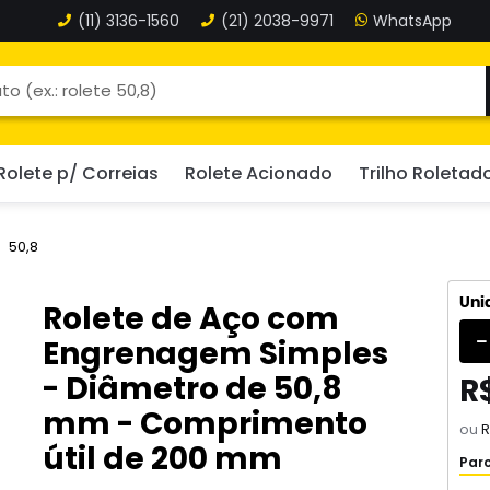
(11)
3136-1560
(21)
2038-9971
Rolete p/ Correias
Rolete Acionado
Trilho Roletad
50,8
Uni
Rolete de Aço com
Engrenagem Simples
- Diâmetro de 50,8
R
mm - Comprimento
ou
R
útil de 200 mm
Parc