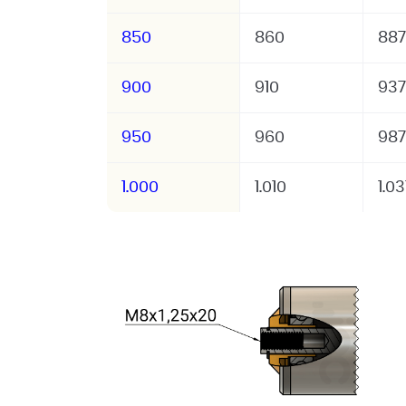
850
860
887
900
910
937
950
960
987
1.000
1.010
1.0