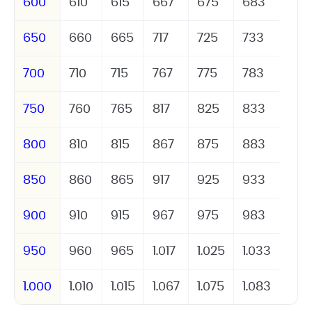
600
610
615
667
675
683
650
660
665
717
725
733
700
710
715
767
775
783
750
760
765
817
825
833
800
810
815
867
875
883
850
860
865
917
925
933
900
910
915
967
975
983
950
960
965
1.017
1.025
1.033
1.000
1.010
1.015
1.067
1.075
1.083