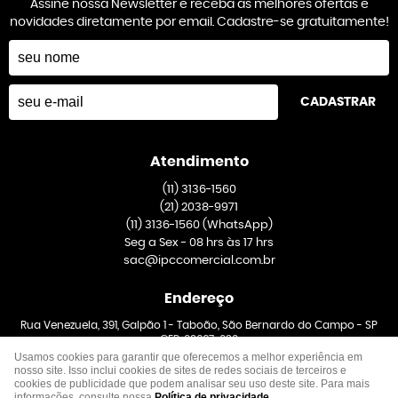
Assine nossa Newsletter e receba as melhores ofertas e
novidades diretamente por email. Cadastre-se gratuitamente!
CADASTRAR
Atendimento
(11)
3136-1560
(21)
2038-9971
(11)
3136-1560
(WhatsApp)
Seg a Sex - 08 hrs às 17 hrs
sac@ipccomercial.com.br
Endereço
Rua Venezuela, 391, Galpão 1
-
Taboão, São Bernardo do Campo
-
SP
CEP: 09667-020
Usamos cookies para garantir que oferecemos a melhor experiência em
nosso site. Isso inclui cookies de sites de redes sociais de terceiros e
cookies de publicidade que podem analisar seu uso deste site. Para mais
informações, consulte nossa
Política de privacidade
.