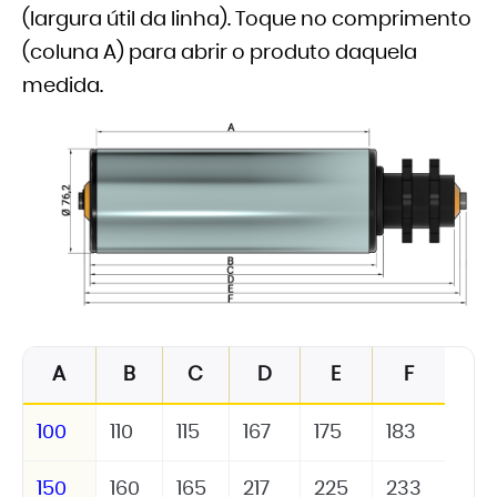
(largura útil da linha). Toque no comprimento
(coluna A) para abrir o produto daquela
medida.
A
B
C
D
E
F
100
110
115
167
175
183
150
160
165
217
225
233