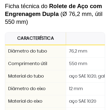
Ficha técnica do
Rolete de Aço com
Engrenagem Dupla
(Ø 76,2 mm, útil
550 mm)
CARACTERÍSTICA
E
Diâmetro do tubo
76,2 mm
Comprimento útil
550 mm
Material do tubo
aço SAE 1020, galv
Diâmetro do eixo
12 mm
Material do eixo
aço SAE 1020