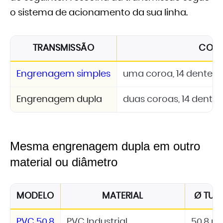
o sistema de acionamento da sua linha.
TRANSMISSÃO
CON
Engrenagem simples
uma coroa, 14 dentes, 
Engrenagem dupla
duas coroas, 14 dentes
Mesma engrenagem dupla em outro
material ou diâmetro
MODELO
MATERIAL
Ø TUB
PVC 50,8
PVC Industrial
50,8 