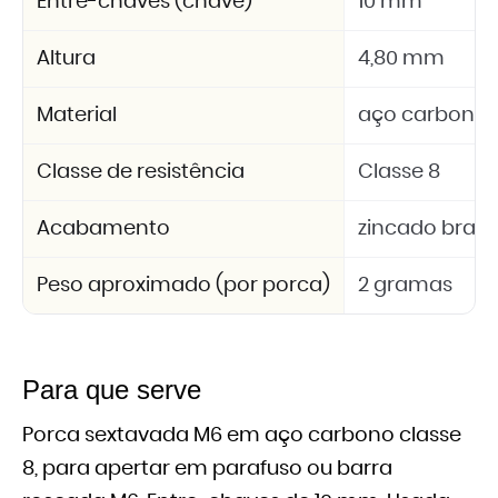
Entre-chaves (chave)
10 mm
Altura
4,80 mm
Material
aço carbono
Classe de resistência
Classe 8
Acabamento
zincado bran
Peso aproximado (por porca)
2 gramas
Para que serve
Porca sextavada M6 em aço carbono classe
8, para apertar em parafuso ou barra