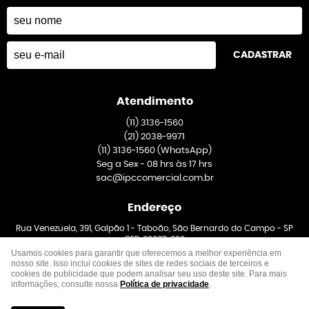
CADASTRAR
Atendimento
(11)
3136-1560
(21)
2038-9971
(11)
3136-1560
(WhatsApp)
Seg a Sex - 08 hrs às 17 hrs
sac@ipccomercial.com.br
Endereço
Rua Venezuela, 391, Galpão 1
-
Taboão, São Bernardo do Campo
-
SP
CEP: 09667-020
Usamos cookies para garantir que oferecemos a melhor experiência em
nosso site. Isso inclui cookies de sites de redes sociais de terceiros e
cookies de publicidade que podem analisar seu uso deste site. Para mais
informações, consulte nossa
Política de privacidade
.