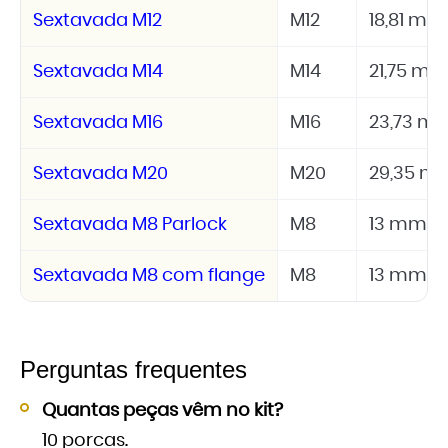
Sextavada M12
M12
18,81 mm
Sextavada M14
M14
21,75 m
Sextavada M16
M16
23,73 m
Sextavada M20
M20
29,35 m
Sextavada M8 Parlock
M8
13 mm
Sextavada M8 com flange
M8
13 mm
Perguntas frequentes
Quantas peças vêm no kit?
10 porcas.