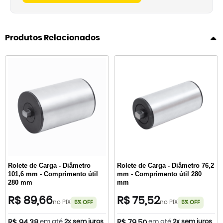
Produtos Relacionados
Rolete de Carga - Diâmetro
Rolete de Carga - Diâmetro 76,2
101,6 mm - Comprimento útil
mm - Comprimento útil 280
280 mm
mm
R$ 89,66
R$ 75,52
no PIX
no PIX
5% OFF
5% OFF
em até
2x sem juros
em até
2x sem juros
R$ 94,38
R$ 79,50