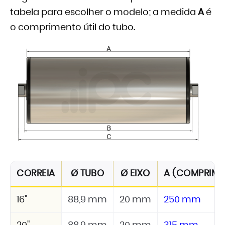
tabela para escolher o modelo; a medida
A
é
o comprimento útil do tubo.
CORREIA
Ø TUBO
Ø EIXO
A (COMPRIMEN
16"
88,9 mm
20 mm
250 mm