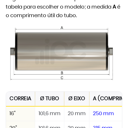
tabela para escolher o modelo; a medida
A
é
o comprimento útil do tubo.
CORREIA
Ø TUBO
Ø EIXO
A (COMPRIMEN
16"
101,6 mm
20 mm
250 mm